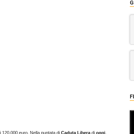
G
F
di 120.000 euro. Nella puntata di
Caduta Libera
di
oggi
,