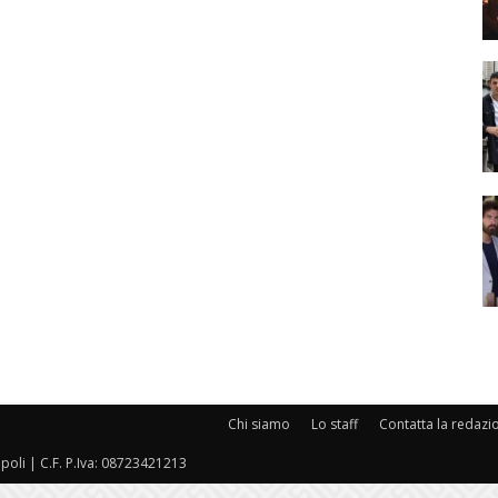
Chi siamo
Lo staff
Contatta la redazi
oli | C.F. P.Iva: 08723421213