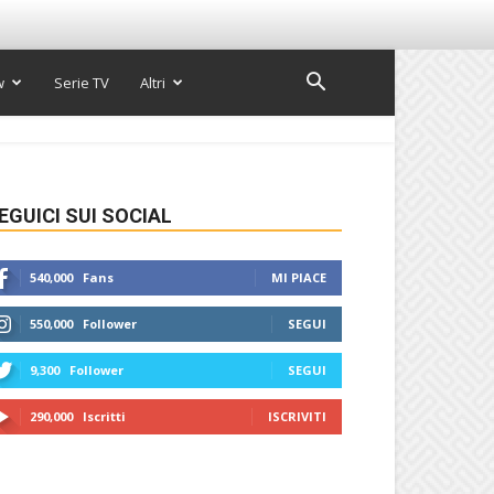
w
Serie TV
Altri
EGUICI SUI SOCIAL
540,000
Fans
MI PIACE
550,000
Follower
SEGUI
9,300
Follower
SEGUI
290,000
Iscritti
ISCRIVITI