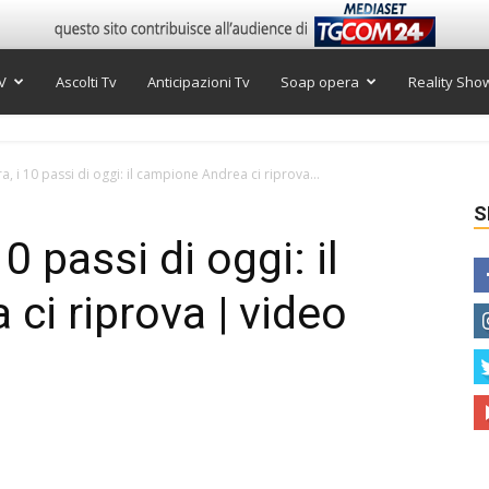
V
Ascolti Tv
Anticipazioni Tv
Soap opera
Reality Sho
, i 10 passi di oggi: il campione Andrea ci riprova...
S
0 passi di oggi: il
ci riprova | video