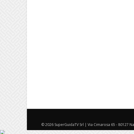
© 2026 SuperGuidaTV Srl | Via Cimarosa 65 - 80127 Nap