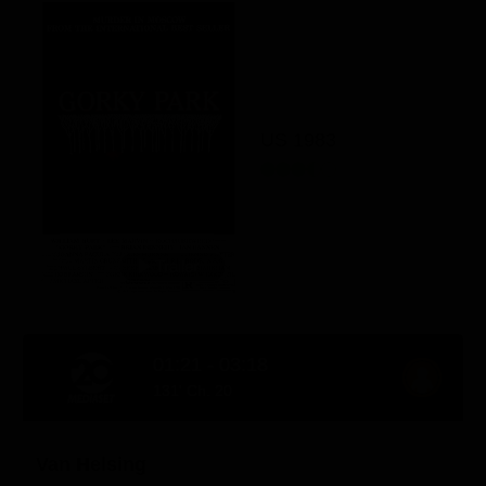
US 1983
01:21 - 03:18
131' Ch. 20
Van Helsing