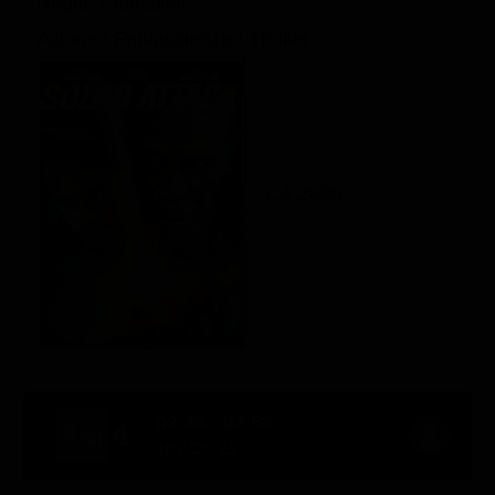
Regia: Paul Ziller
Azione / Fantascienza / Thriller
CA 2006
02:28 - 03:58
105' Ch. 21