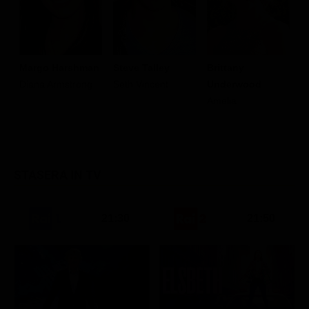
Margo Harshman
Steve Talley
Brittany
C
Diana Armstrong
Seth Vincent
Underwood
S
Amelia
J
STASERA IN TV
21:30
21:50