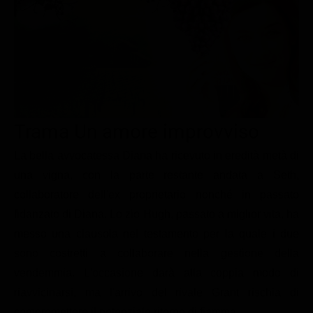
Le interviste in esclusiva
Tempesta D’amore
Temptation Island
Film da vedere
Il Paradiso delle signore
Ultima Fermata
Piattaforme streaming
Un Posto al Sole
Talent show
Apple TV Plus
Segreti di Famiglia
Infotainment
Discovery Plus
The Family
Game Show
Disney plus
Trama Un amore improvviso
Uomini e Donne
NetFlix
La bella avvocatessa Diana ha ricevuto in eredità metà di
una vigna, con la parte restante andata a Seth,
Gossip
Now TV
collaboratore dell'ex proprietario nonché in passato
Sport in tv
Paramount Plus
fidanzato di Diana. Lo zio Hugh, passato a miglior vita, ha
Cartoni Anime e Manga
Prime Video
messo una clausola nel testamento per la quale i due
Vip e Personaggi Tv
RaiPlay
sono costretti a collaborare nella gestione della
vendemmia. L'occasione darà alla coppia modo di
Musica
riavvicinarsi, ma l'arrivo del rivale Grant rischia di
Oroscopo Paolo Fox
compromettere il potenziale ritorno di fiamma.