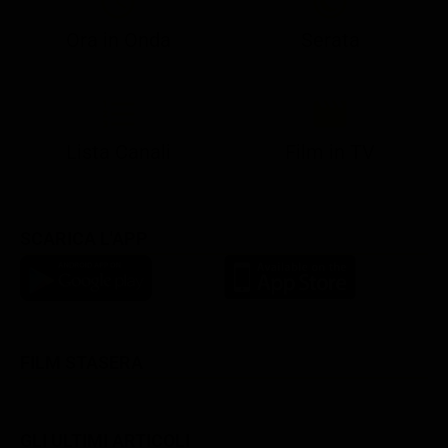
Ora in Onda
Serata
21:10
21:15
21:22
23:03
23:17
00:31
21:10
21:15
21:30
23:03
23:18
Lista Canali
Film in TV
SCARICA L'APP
FILM STASERA
GLI ULTIMI ARTICOLI