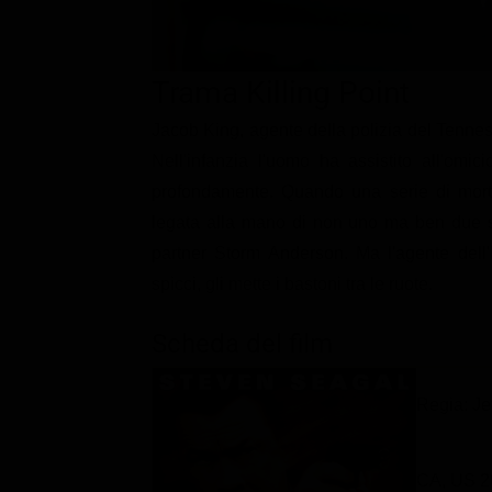
Classifiche
Migliori film
Trama Killing Point
Migliori Serie TV
Jacob King, agente della polizia del Tenness
Nell'infanzia l'uomo ha assistito all'omic
profondamente. Quando una serie di mort
legata alla mano di non uno ma ben due ser
partner Storm Anderson. Ma l'agente dell'
spicci, gli mette i bastoni tra le ruote.
Scheda del film
Regia: Je
CA, US 2