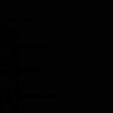
LM STASERA
I ULTIMI ARTICOLI
Oroscopo Paolo Fox di oggi: le
previsioni di giovedì 6 agosto
2026
Oroscopo Paolo Fox
6 Agosto 2026
Programmi TV del pomeriggio
di oggi | giovedì 6 agosto
2026
Anticipazioni Tv
6 Agosto 2026
Tutto per la mia famiglia 2,
replica puntata 5 agosto in
streaming | Video Mediaset
Tutto per la mia famiglia
6 Agosto 2026
Far Away, replica puntata 5
agosto in streaming | Video