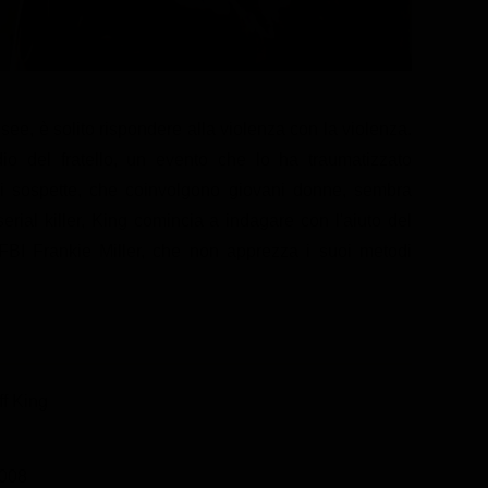
ee, è solito rispondere alla violenza con la violenza.
idio del fratello, un evento che lo ha traumatizzato
i sospette, che coinvolgono giovani donne, sembra
ial killer, King comincia a indagare con l'aiuto del
FBI Frankie Miller, che non apprezza i suoi metodi
ff King
008