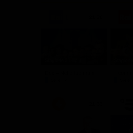
21:30
Stagione 3 - Ep. 8
Stagione 
Doc – Nelle tue mani
Il comm
Serie TV
Serie 
21:33