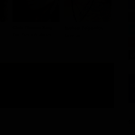
Isaac Ha
Chris Thomas King
Michael Filipowich
Coroner
Det. Storm Anderson
Lazerus
GU