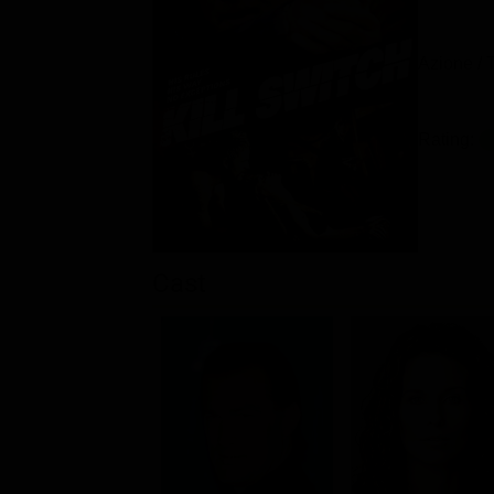
Azione / T
Rating:
Cast