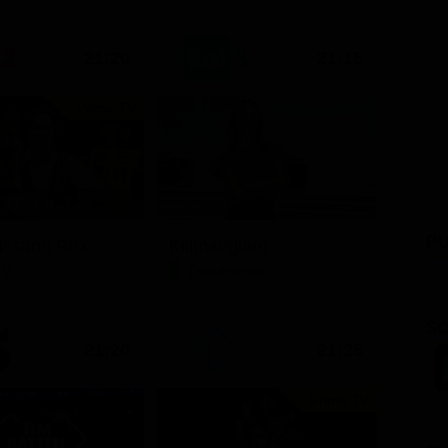
21:20
21:15
Prima TV
11 - Ep. 3
PU
issario Rex
Kilimangiaro
TV
Documentario
SC
21:20
21:25
Prima TV