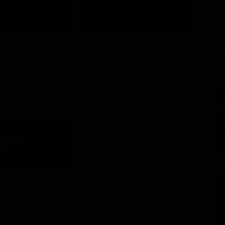
FI
Stagione 11 - Ep. 9
GL
TITI LIVE
Chicago Med
tenimento
Serie TV
21:40
21:30
 matrimoni
La Corrida
le
Intrattenimento