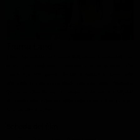
Le interviste in esclusiva
Tempesta D’amore
Temptation Island
Film da vedere
Il Paradiso delle signore
Ultima Fermata
Piattaforme streaming
Un Posto al Sole
Talent show
Apple TV Plus
Segreti di Famiglia
Trama Land
Infotainment
Discovery Plus
The Family
Game Show
Disney plus
Edee, tormentata da insostenibili demoni personali, non
riesce più mantenere i rapporti con le persone che
Uomini e Donne
NetFlix
conosceva. Per questo decide di andare a vivere nelle
Gossip
Now TV
splendide ma durissime lande selvagge delle Montagne
Sport in tv
Paramount Plus
Rocciose. Quando un cacciatore locale riesce a salvarla
da morte certa, Edee si metterà alla ricerca di una via per
Cartoni Anime e Manga
Prime Video
ricominciare a vivere.
Vip e Personaggi Tv
RaiPlay
Musica
Scheda del film
Oroscopo Paolo Fox