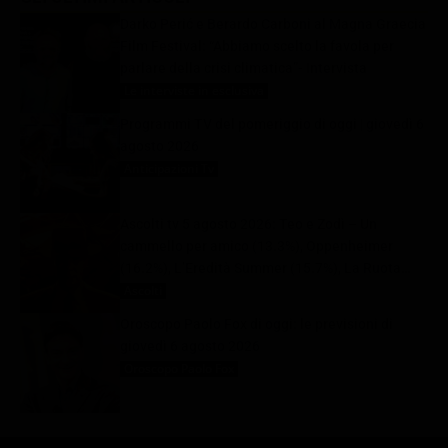
Darko Perić e Berardo Carboni al Magna Graecia
Film Festival: “Abbiamo scelto la favola per
parlare della crisi climatica”- Intervista
Le interviste in esclusiva
6 Agosto 2026
Programmi TV del pomeriggio di oggi | giovedì 6
agosto 2026
Anticipazioni Tv
6 Agosto 2026
Ascolti tv 5 agosto 2026: Teo e Zodì – Un
cammello per amico (13.3%), Oppenheimer
(16.2%), L’Eredità Summer (15.7%), La Ruota
della Fortuna (28%) | Dati Auditel
Ascolti
6 Agosto 2026
Oroscopo Paolo Fox di oggi: le previsioni di
giovedì 6 agosto 2026
Oroscopo Paolo Fox
6 Agosto 2026