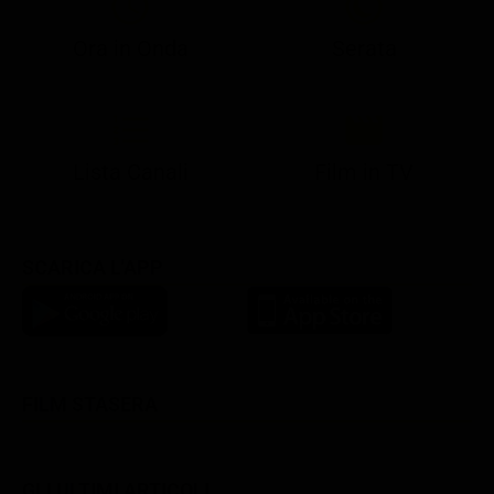
Ora in Onda
Serata
21:05
21:13
22:49
23:02
23:23
21:07
21:15
22:50
23:05
23:28
Lista Canali
Film in TV
SCARICA L'APP
FILM STASERA
GLI ULTIMI ARTICOLI