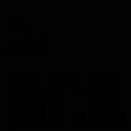
Regia: Robin Wright
Classifiche
US 2021
Migliori film
Drammatico
Migliori Serie TV
Rating:
Cast