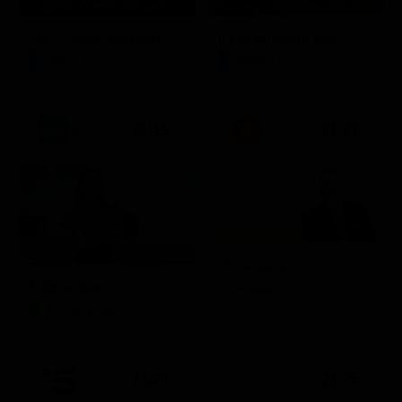
Stagione 3 - Ep. 8
Stagione 11 - Ep. 3
Doc – Nelle tue mani
Il commissario Rex
Serie TV
Serie TV
21:15
21:33
Zona bianca
Kilimangiaro
Attualità
Documentario
21:20
21:25