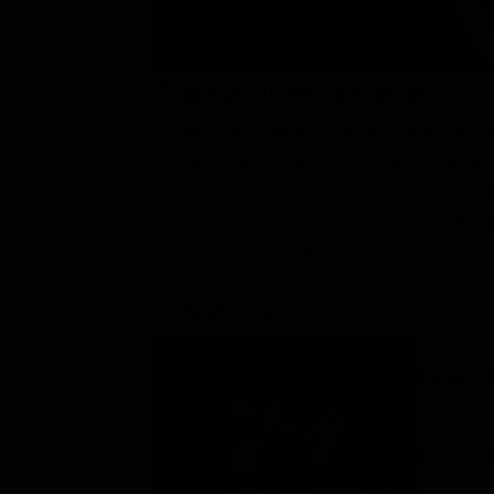
Classifiche
Migliori film
Trama Oltre la notte
Migliori Serie TV
La bella Katja perde il marito e il figlio in u
penali, e il bambino rimangono infatti u
concentrano inizialmente su alcuni contatti 
potenziale esecutrice dell'attacco poche o
siano i movimenti neonazisti.
Scheda del film
Regia: Fa
FR, DE 2