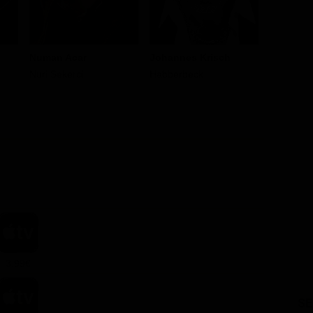
Numan Acar
Johannes Krisch
Ulrich B
Nuri Sekerci
Habberbeck
André Möl
3.99€
SE