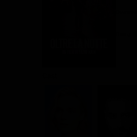
Drammati
Rating:
Cast