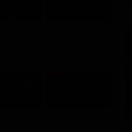
FI
Stagione 14 - Ep. 10
GL
Chicago Fire
Opera
Serie TV
21:40
21:30
I delitti del BarLume - Il re dei giochi
Comedy Match
Show