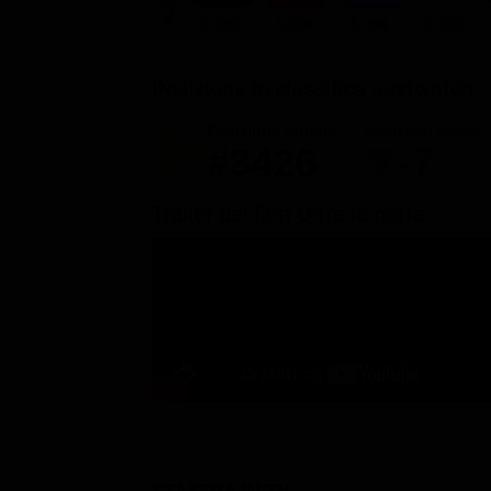
6.99€
5.99€
5.99€
5.99€
Posizione in classifica Justwatch
Posizione attuale
Posizioni perse
#3426
-7
Trailer del film Oltre la notte