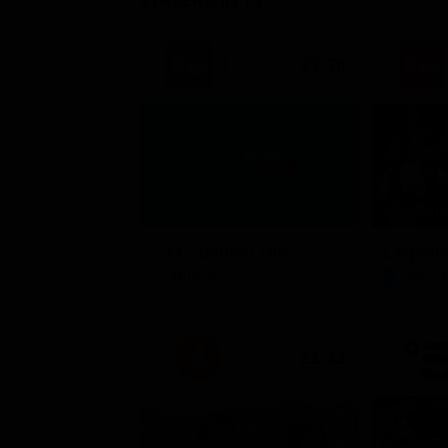
STASERA IN TV
21:30
Stagione 
TIM Summer Hits
L'ispett
Musica
Serie 
21:33