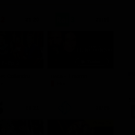
21:20
21:15
7 - Ep. 2
PU
ore Coliandro
Itaca - Il ritorno
TV
Film
SC
21:21
21:25
Prima TV