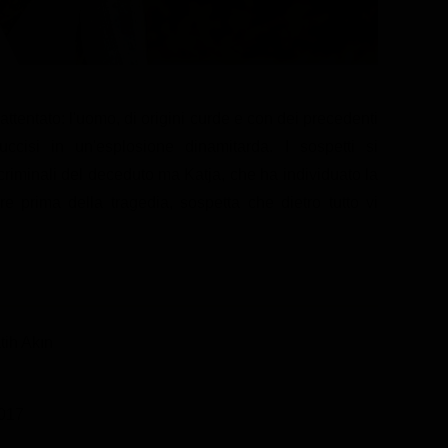
n attentato: l'uomo, di origini curde e con dei precedenti
ccisi in un'esplosione dinamitarda. I sospetti si
criminali del deceduto ma Katja, che ha individuato la
re prima della tragedia, sospetta che dietro tutto vi
tih Akın
017