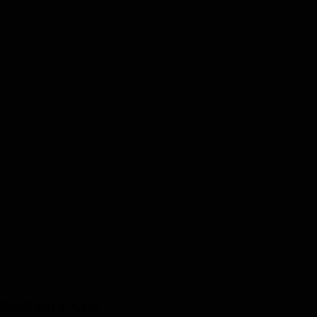
Ulrich Tukur
Hanna Hilsdorf
randhoff
Jürgen Möller
Edda Möller
ler
GUICI SUI SOCIAL