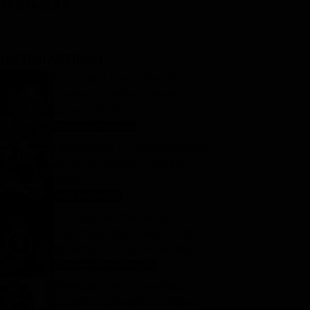
LM STASERA
I ULTIMI ARTICOLI
Oroscopo Paolo Fox del
giorno: le stelle di venerdì 7
agosto 2026
Oroscopo Paolo Fox
7 Agosto 2026
Programmi TV del pomeriggio
di oggi | venerdì 7 agosto
2026
Anticipazioni Tv
7 Agosto 2026
Tutto per la mia famiglia 2,
replica puntata 6 agosto in
streaming | Video Mediaset
Tutto per la mia famiglia
7 Agosto 2026
Far Away, replica puntata 6
agosto in streaming | Video