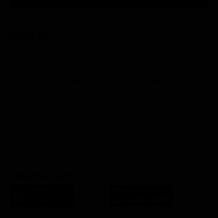
TUTTE LE NEWS
GUIDA TV
Ora in Onda
Serata
21:05
21:10
21:17
22:57
23:10
23:30
21:08
21:15
21:19
23:03
23:17
23:30
Lista Canali
Film in TV
SCARICA L'APP