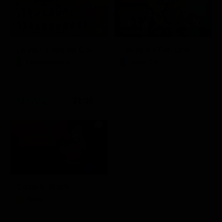
Stagione 1 - Ep. 1
La vera storia del Colosseo: ascesa e caduta
I delitti del BarLume
Documentario
Serie TV
21:30
Comedy Match
Show