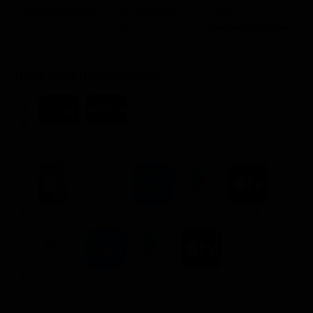
Olga Kurylenko
Don Johnson
Chris
K
Ana
Ray
Diamantopoulos
D
Tom
M
Dove vederlo ondemand
STREAMING
Flat
Flat
NOLEGGIA
1.46€
3.99€
1.99€
0.99€
2.99€
ACQUISTA
6.99€
5.99€
4.49€
5.99€