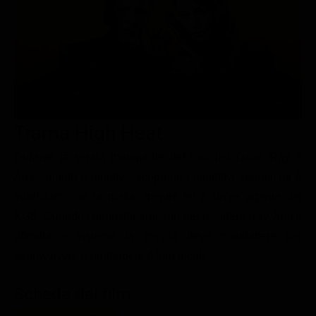
Le interviste in esclusiva
Tempesta D’amore
Temptation Island
Film da vedere
Il Paradiso delle signore
Ultima Fermata
Piattaforme streaming
Un Posto al Sole
Talent show
Apple TV Plus
Segreti di Famiglia
Infotainment
Discovery Plus
The Family
Game Show
Disney plus
Trama High Heat
Uomini e Donne
NetFlix
Durante la serata inaugurale del loro ristorante, Ray e
Ana - marito e moglie - scoprono i rispettivi segreti: lui è
Gossip
Now TV
indebitato con la mafia, mentre lei è un’ex agente del
Sport in tv
Paramount Plus
KGB. Quando i gangster arrivano per uccidere Ray, Ana li
Cartoni Anime e Manga
Prime Video
affronta e insieme la coppia deve combattere per
Vip e Personaggi Tv
RaiPlay
sopravvivere e proteggere il loro locale.
Musica
Scheda del film
Oroscopo Paolo Fox