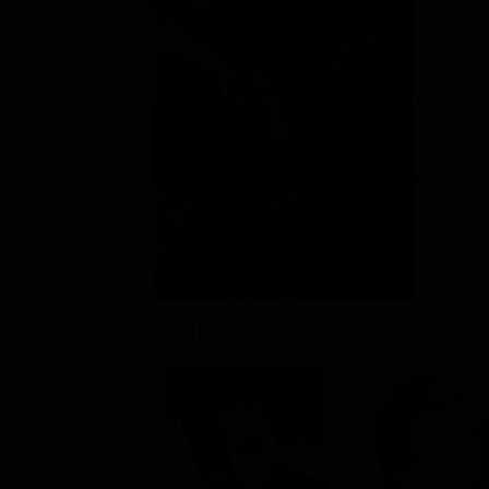
US 2015
Azione /
Rating:
Cast