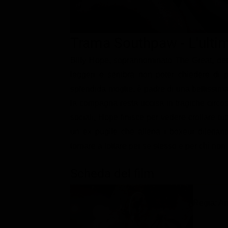
Classifiche
Migliori film
Trama Southpaw - L'ultim
Migliori Serie TV
Billy Hope, soprannominato The Great, det
leggeri e sembra non poter chiedere di pi
splendida moglie, è padre di una bellissi
la compagna resta uccisa in tragiche circos
sociali, Hope finisce per vedere crollare tutt
un ex pugile che allena i boxeur dilettanti
tornare a lottare per se stesso e per chi non 
Scheda del film
Regia: A