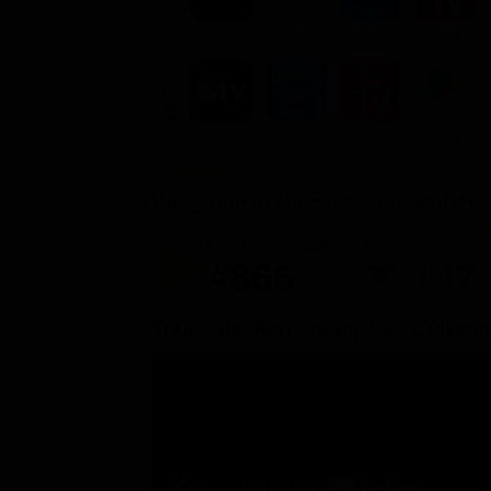
NOLEGGIA
3.99€
2.99€
3.99€
3.99€
ACQUISTA
7.99€
7.99€
7.99€
7.99€
Posizione in classifica Justwatch
Posizione attuale
Posizioni perse
#866
-147
Trailer del film Southpaw - L'ultima