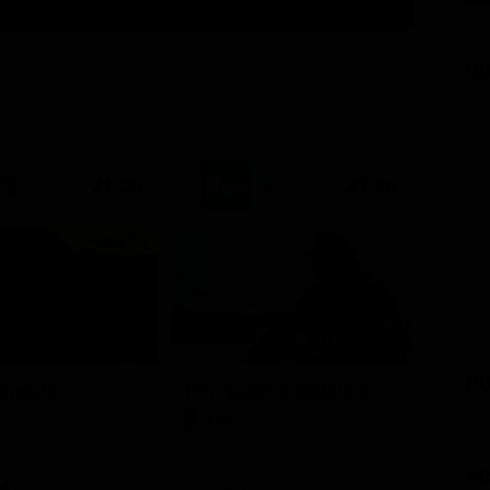
GU
21:20
21:30
Prima TV
PU
rudele
Per qualche dollaro in più
Film
SC