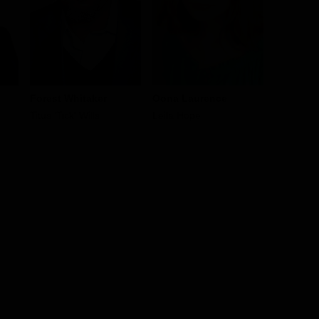
Forest Whitaker
Oona Laurence
50 Cent
Titus 'Tick' Wills
Leila Hope
Jordan M