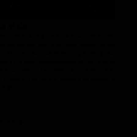
a sfida
iene il titolo di campione mondiale dei pesi massimi
ù alla sua vita: oltre al successo sportivo, ha una
ma bambina e conduce un'esistenza agiata. Ma quando
tanza e la figlia conseguentemente affidata ai servizi
e le sue certezze. Nel tentativo di riscattarsi, contatta
, e insieme a lui cerca di redimersi nel tentativo di
c'è più.
ntoine Fuqua