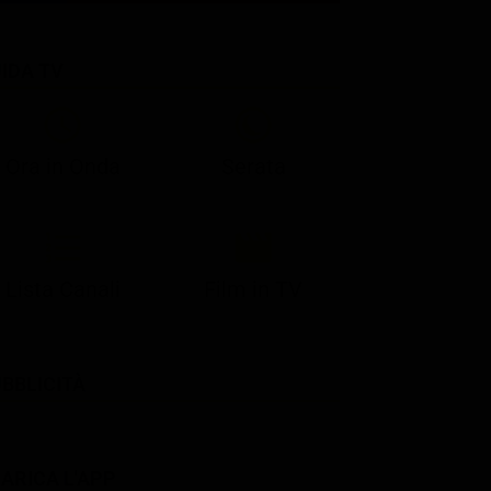
IDA TV
21:08
21:14
21:15
21:25
22:50
23:00
21:10
21:15
21:19
21:30
22:51
23:03
Ora in Onda
Serata
Lista Canali
Film in TV
BBLICITÀ
ARICA L'APP