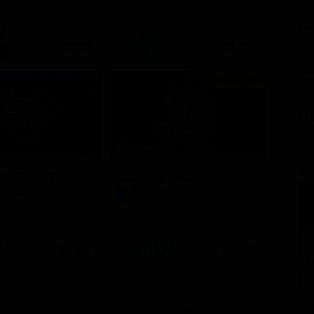
SC
21:20
21:25
Prima TV
FI
Stagione 11 - Ep. 9
GL
TITI LIVE
Chicago Med
tenimento
Serie TV
21:40
21:30