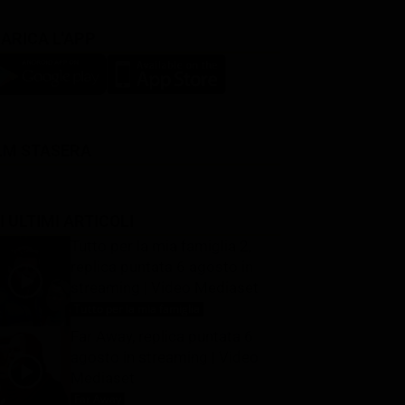
ARICA L'APP
LM STASERA
I ULTIMI ARTICOLI
Tutto per la mia famiglia 2,
replica puntata 6 agosto in
streaming | Video Mediaset
Tutto per la mia famiglia
6 Agosto 2026
Far Away, replica puntata 6
agosto in streaming | Video
Mediaset
Far Away
6 Agosto 2026