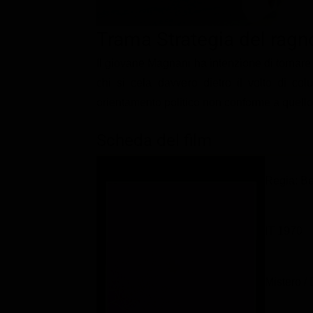
Classifiche
Trama Strategia del ragn
Migliori film
Il giovane Magnani ha intenzione di tornare
Migliori Serie TV
chi si cela davvero dietro il volto di co
orientamento politico non conforme a quello
Scheda del film
Regia: Be
IT 1970
Mistero /