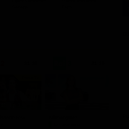
Pippo Campanini
Franco Giovanelli
Tino Scot
Gaibazzi
Razori
Costa
GU
21:20
21:15
Prima TV
11 - Ep. 3
PU
issario Rex
Kilimangiaro
TV
Documentario