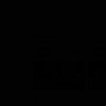
Giulio Brogi
Alida Valli
Athos Magnani Jr. /
Draifa
Athos Magnani Sr.
STASERA IN TV
21:30
Stagione 3 - Ep. 8
Stagione 
Doc – Nelle tue mani
Il comm
Serie TV
Serie 