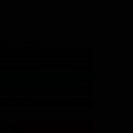
GUICI SUI SOCIAL
540,000
Fans
MI PIACE
550,000
Follower
SEGUI
9,300
Follower
SEGUI
290,000
Iscritti
ISCRIVITI
21:02
21:10
21:15
22:51
23:10
23:47
21:04
21:10
21:20
22:55
23:12
310,000
Follower
SEGUI
ULTIM'ORA
Allen Midgette