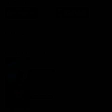
SCARICA L'APP
FILM STASERA
GLI ULTIMI ARTICOLI
TIM Summer Hits 2026 Remix stasera in tv su
Rai1: scaletta e cantanti del 7 agosto
Anticipazioni Tv
7 Agosto 2026
Passenger, un horror on the road – La
recensione
Film da vedere
7 Agosto 2026
La Promessa, anticipazioni settimanali dall’8 al