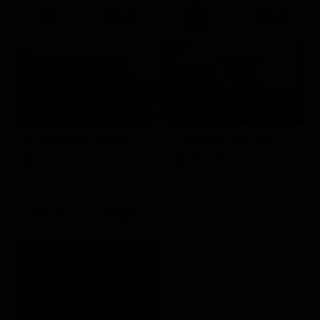
21:15
21:40
Stagione 1 - Ep. 1
La vera storia del Colosseo: ascesa e caduta
I delitti del BarLume
Documentario
Serie TV
21:30