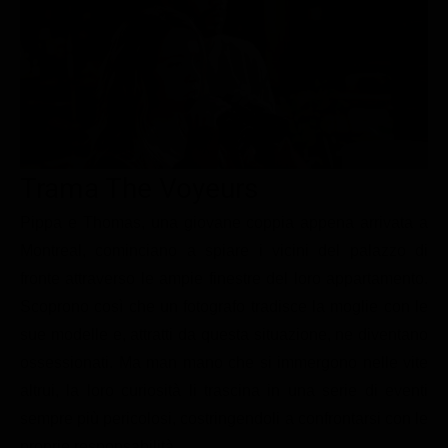
Le interviste in esclusiva
Tempesta D’amore
Temptation Island
Film da vedere
Il Paradiso delle signore
Ultima Fermata
Piattaforme streaming
Un Posto al Sole
Talent show
Apple TV Plus
Segreti di Famiglia
Infotainment
Discovery Plus
The Family
Game Show
Disney plus
Trama The Voyeurs
Uomini e Donne
NetFlix
Pippa e Thomas, una giovane coppia appena arrivata a
Montreal, cominciano a spiare i vicini del palazzo di
Gossip
Now TV
fronte attraverso le ampie finestre del loro appartamento.
Sport in tv
Paramount Plus
Scoprono così che un fotografo tradisce la moglie con le
Cartoni Anime e Manga
Prime Video
sue modelle e, attratti da questa situazione, ne diventano
Vip e Personaggi Tv
RaiPlay
ossessionati. Ma man mano che si immergono nelle vite
altrui, la loro curiosità li trascina in una serie di eventi
Musica
sempre più pericolosi, costringendoli a confrontarsi con le
Oroscopo Paolo Fox
proprie responsabilità.