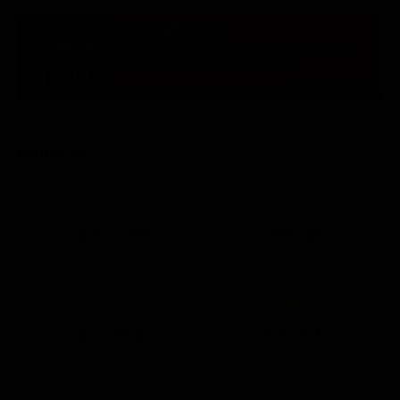
ULTIM'ORA
Viaggio in Francia, il Papa incontrerà alcune
vittime di abusi da parte del clero
12:22
TUTTE LE NEWS
GUIDA TV
Ora in Onda
Serata
21:05
21:10
21:17
22:57
23:10
23:30
21:08
21:15
21:19
23:03
23:17
23:30
Lista Canali
Film in TV