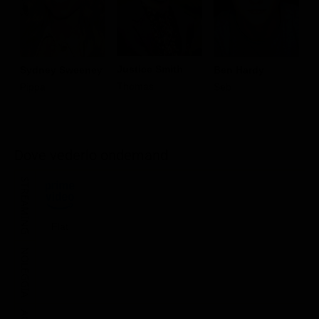
Justice Smith
Sydney Sweeney
Ben Hardy
N
Thomas
Pippa
Seb
B
Ju
Dove vederlo ondemand
STREAMING
Flat
NOLEGGIA