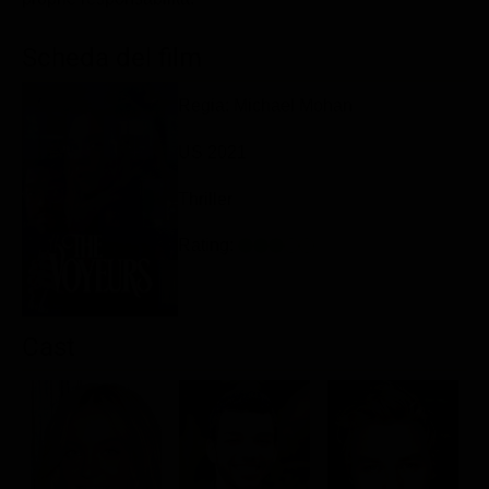
Classifiche
Scheda del film
Migliori film
Migliori Serie TV
Regia: Michael Mohan
US 2021
Thriller
Rating:
Cast