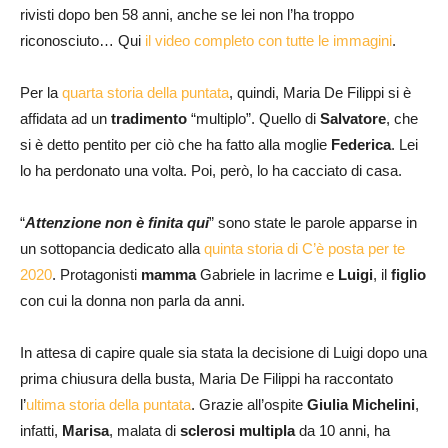
rivisti dopo ben 58 anni, anche se lei non l’ha troppo
riconosciuto… Qui
il video completo con tutte le immagini
.
Per la
quarta storia della puntata
, quindi, Maria De Filippi si è
affidata ad un
tradimento
“multiplo”. Quello di
Salvatore
, che
si è detto pentito per ciò che ha fatto alla moglie
Federica
. Lei
lo ha perdonato una volta. Poi, però, lo ha cacciato di casa.
“
Attenzione non è finita qui
” sono state le parole apparse in
un sottopancia dedicato alla
quinta storia di C’è posta per te
2020
. Protagonisti
mamma
Gabriele in lacrime e
Luigi
, il
figlio
con cui la donna non parla da anni.
In attesa di capire quale sia stata la decisione di Luigi dopo una
prima chiusura della busta, Maria De Filippi ha raccontato
l’
ultima storia della puntata
. Grazie all’ospite
Giulia Michelini
,
infatti,
Marisa
, malata di
sclerosi multipla
da 10 anni, ha