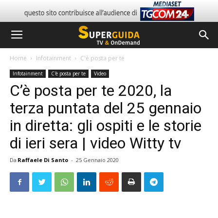
Home
Infotainment
C'è posta per te
Infotainment
C'è posta per te
Video
C’è posta per te 2020, la
terza puntata del 25 gennaio
in diretta: gli ospiti e le storie
di ieri sera | video Witty tv
Da
Raffaele Di Santo
-
25 Gennaio 2020