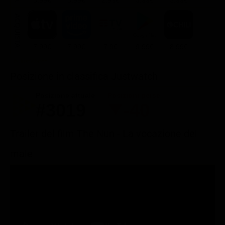
ACQUISTA
7.99€
7.99€
7.9€
9.99€
8.99€
Posizione in classifica Justwatch
Posizione attuale
Posizioni perse
#3019
-40
Trailer del film The Nun - La vocazione del
male