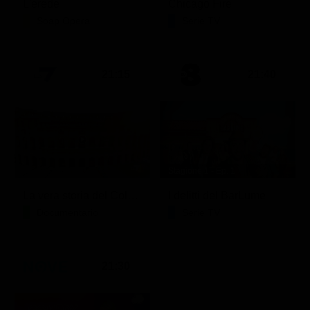
L'erede
Chicago Fire
Soap Opera
Serie TV
21:15
21:40
Stagione 1 - Ep. 1
La vera storia del Colosseo: ascesa e caduta
I delitti del BarLume
Documentario
Serie TV
21:30