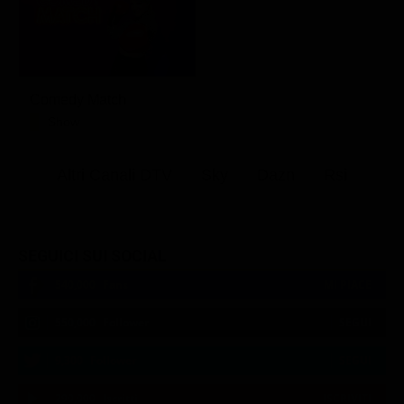
Comedy Match
Show
Altri Canali DTV
Sky
Dazn
Rsi
SEGUICI SUI SOCIAL
540,000
Fans
MI PIACE
550,000
Follower
SEGUI
9,300
Follower
SEGUI
290,000
Iscritti
ISCRIVITI