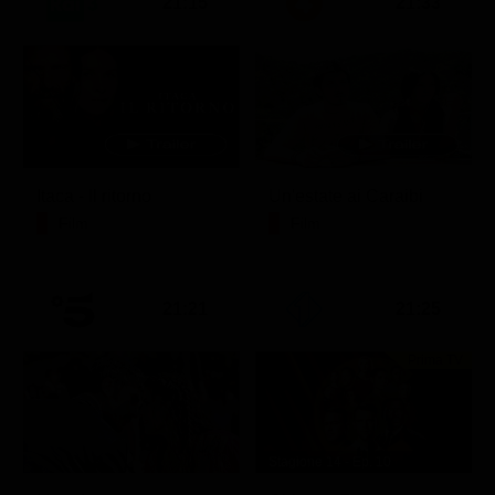
21:15
21:33
Itaca - Il ritorno
Un'estate ai Caraibi
Film
Film
21:21
21:25
Prima TV
Stagione 14 - Ep. 10