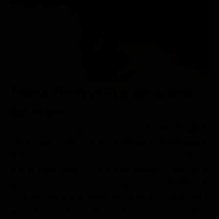
Le interviste in esclusiva
Tempesta D’amore
Temptation Island
Film da vedere
Il Paradiso delle signore
Ultima Fermata
Piattaforme streaming
Un Posto al Sole
Talent show
Apple TV Plus
Segreti di Famiglia
Infotainment
Discovery Plus
The Family
Game Show
Disney plus
Trama The Nun - La vocazione
Uomini e Donne
NetFlix
del male
Gossip
Now TV
Romania, anni Cinquanta. Nel monastero del villaggio di
Sport in tv
Paramount Plus
Câr?a, due suore rimangono vittima di un'inquietante
entità, con una terza che invece si suicida. Il Vaticano
Cartoni Anime e Manga
Prime Video
manda Padre Burke e Suor Irene affinché indaghino su
Vip e Personaggi Tv
RaiPlay
quanto accaduto. La coppia scopre come all'interno del
Musica
convento dimori uno spirito senza pace, il cui scopo è
quello di impossessarsi di un corpo per tornare a vivere, e
Oroscopo Paolo Fox