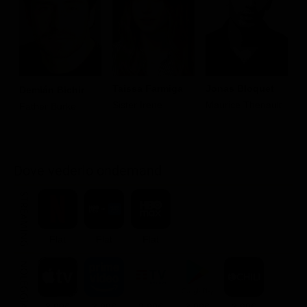
Taissa Farmiga
Jonas Bloquet
B
Demián Bichir
Sister Irene
Maurice Theriault
T
Father Burke
Dove vederlo ondemand
STREAMING
Flat
Flat
Flat
NOLEGGIA
3.99€
3.99€
2.99€
3.99€
3.99€