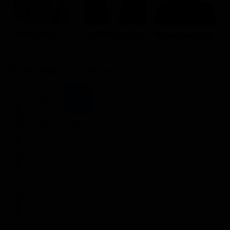
Peter Haber
Torkel Petersson
Ellinea Siambalis
V
Björn
Ragnar
Meia
H
Dove vederlo ondemand
STREAMING
Flat
Flat
NOLEGGIA
ACQUISTA