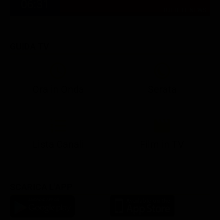
06:31
TUTTE LE NEWS
GUIDA TV
Ora in Onda
Serata
21:10
21:15
21:22
23:03
23:17
00:31
21:10
21:15
21:30
23:03
23:18
Lista Canali
Film in TV
SCARICA L'APP