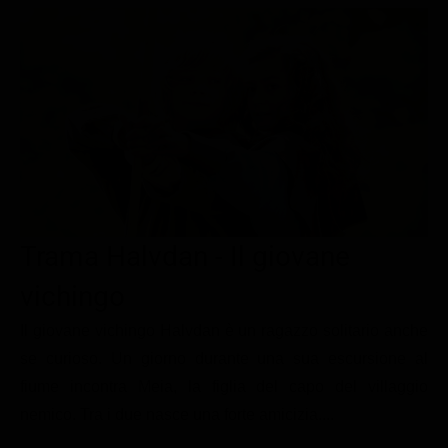
Le interviste in esclusiva
Tempesta D’amore
Temptation Island
Film da vedere
Il Paradiso delle signore
Ultima Fermata
Piattaforme streaming
Un Posto al Sole
Talent show
Apple TV Plus
Segreti di Famiglia
Infotainment
Discovery Plus
The Family
Game Show
Disney plus
Uomini e Donne
NetFlix
Trama Halvdan - Il giovane
Gossip
Now TV
Sport in tv
Paramount Plus
vichingo
Cartoni Anime e Manga
Prime Video
Il giovane vichingo Halvdan è un ragazzo solitario anche
se curioso. Un giorno durante una sua escursione al
Vip e Personaggi Tv
RaiPlay
fiume incontra Meia, la figlia del capo del villaggio
Musica
nemico. Tra i due nasce una forte amicizia....
Oroscopo Paolo Fox