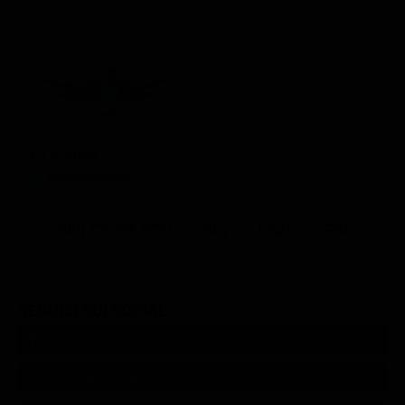
La Corrida
Intrattenimento
Altri Canali DTV
Sky
Dazn
Rsi
SEGUICI SUI SOCIAL
540,000
Fans
MI PIACE
550,000
Follower
SEGUI