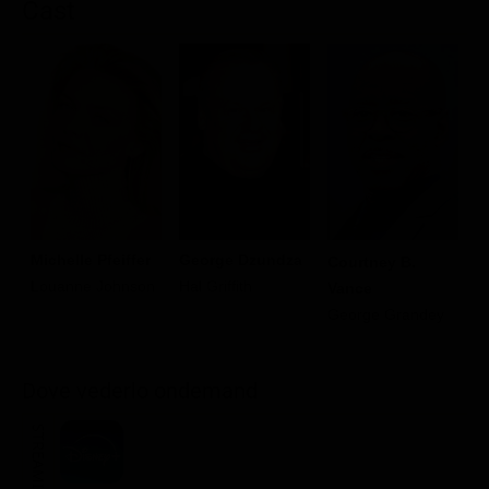
Cast
R
Michelle Pfeiffer
George Dzundza
Courtney B.
C
Louanne Johnson
Hal Griffith
Vance
George Grandey
Dove vederlo ondemand
STREAMING