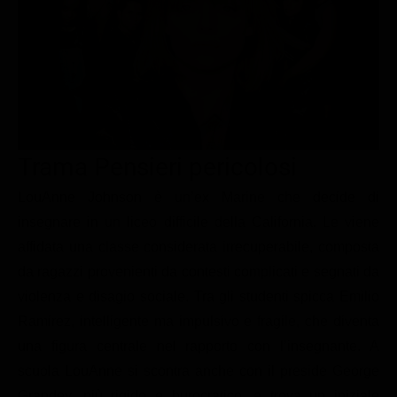
Le interviste in esclusiva
Tempesta D’amore
Temptation Island
Film da vedere
Il Paradiso delle signore
Ultima Fermata
Piattaforme streaming
Un Posto al Sole
Talent show
Apple TV Plus
Segreti di Famiglia
Infotainment
Discovery Plus
The Family
Game Show
Disney plus
Trama Pensieri pericolosi
Uomini e Donne
NetFlix
LouAnne Johnson è un’ex Marine che decide di
insegnare in un liceo difficile della California. Le viene
Gossip
Now TV
affidata una classe considerata irrecuperabile, composta
Sport in tv
Paramount Plus
da ragazzi provenienti da contesti complicati e segnati da
Cartoni Anime e Manga
Prime Video
violenza e disagio sociale. Tra gli studenti spicca Emilio
Vip e Personaggi Tv
RaiPlay
Ramirez, intelligente ma impulsivo e fragile, che diventa
una figura centrale nel rapporto con l’insegnante. A
Musica
scuola LouAnne si scontra anche con il preside George
Oroscopo Paolo Fox
Grandey, più rigido e burocratico, e trova un iniziale