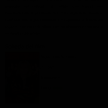
Classifiche
sostegno nel collega Hal Griffith. Con metodi non
convenzionali e puntando sul coinvolgimento emotivo,
Migliori film
LouAnne riesce gradualmente a conquistare la fiducia dei
Migliori Serie TV
ragazzi, cercando di offrire loro un’alternativa concreta a
un destino già scritto.
Scheda del film
Regia: John N. Smith
US 1995
Drammatico
Rating: