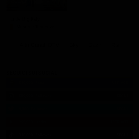
Little Big Italy
Mondo e Tendenze
Altri Canali DTV
Sky
Dazn
Rsi
SEGUICI SUI SOCIAL
540,000
Fans
MI PIACE
550,000
Follower
SEGUI
9,300
Follower
SEGUI
290,000
Iscritti
ISCRIVITI
310,000
Follower
SEGUI