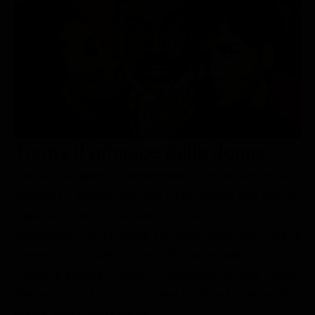
Le interviste in esclusiva
Tempesta D’amore
Temptation Island
Film da vedere
Il Paradiso delle signore
Ultima Fermata
Piattaforme streaming
Un Posto al Sole
Talent show
Apple TV Plus
Segreti di Famiglia
Infotainment
Discovery Plus
The Family
Game Show
Disney plus
Trama Il principe delle donne
Uomini e Donne
NetFlix
Marcus è un affermato imprenditore e proprietario di varie
Gossip
Now TV
aziende. La sua notorietà non è però dovuta solo alle sue
Sport in tv
Paramount Plus
capacità in ambito lavorativo, ma anche al suo essere
Cartoni Anime e Manga
Prime Video
affascinante con la donne più belle della città. Una di
Vip e Personaggi Tv
RaiPlay
queste è Jacqueline, anch'ella imprenditrice di una
catena di prodotti cosmetici. Nonostante le gaffe iniziali,
Musica
Marcus riuscirà a conquistare la donna che sembra
Oroscopo Paolo Fox
essere quella giusta per lui?