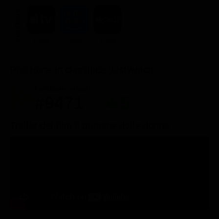
ACQUISTA
7.99€
7.99€
7.99€
Posizione in classifica Justwatch
Posizione attuale
Posizioni guadagnate
#9471
5
Trailer del film Il principe delle donne