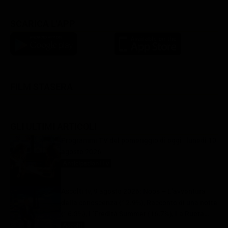
SCARICA L'APP
FILM STASERA
GLI ULTIMI ARTICOLI
Programmi TV del pomeriggio di oggi | lunedì 10
agosto 2026
Anticipazioni Tv
10 Agosto 2026
Ascolti tv, 9 agosto 2026: Noos – L’avventura
della conoscenza (12.9%), Racconto di una notte
(16.3%), L’Eredità Summer (16.7%), La Ruota
della Fortuna (29.1%) | Dati Auditel
Ascolti
10 Agosto 2026