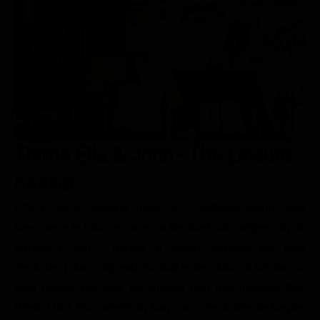
Le interviste in esclusiva
Tempesta D’amore
Temptation Island
Film da vedere
Il Paradiso delle signore
Ultima Fermata
Piattaforme streaming
Un Posto al Sole
Talent show
Apple TV Plus
Segreti di Famiglia
Infotainment
Discovery Plus
The Family
Game Show
Disney plus
Trama Ella & John - The Leisure
Uomini e Donne
NetFlix
Seeker
Gossip
Now TV
Sport in tv
Paramount Plus
Ella e John Spencer negli anni Settanta erano soliti
trascorrere le loro vacanze on the road sul camper. Ormai
Cartoni Anime e Manga
Prime Video
anziani e con il rischio di essere separati per cure
Vip e Personaggi Tv
RaiPlay
mediche, i due sorprendono tutti e decidono di tornare su
Musica
quel mezzo per fare un viaggio con destinazione Key
West. Lui è fisicamente in forma ma mentalmente fragile,
Oroscopo Paolo Fox