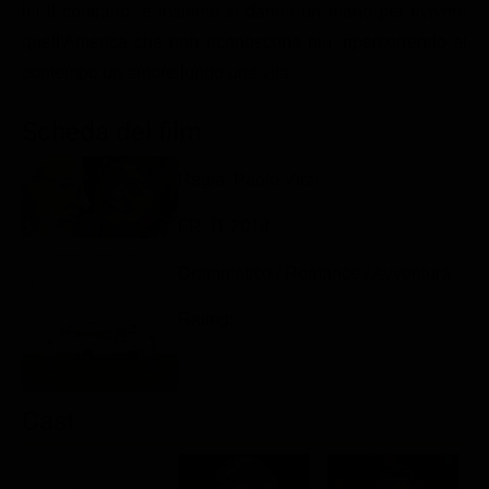
lei il contrario, e insieme si danno un mano per rivivere
Classifiche
quell'America che non riconoscono più, ripercorrendo al
Migliori film
contempo un amore lungo una vita.
Migliori Serie TV
Scheda del film
Regia: Paolo Virzì
FR, IT 2018
Drammatico / Romance / Avventura
Rating:
Cast