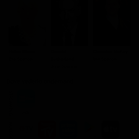
Helen Mirren
Donald
Christian McKay
K
Ella Spencer
Sutherland
Will Spencer
J
John Spencer
Dove vederlo ondemand
STREAMING
Ads
NOLEGGIA