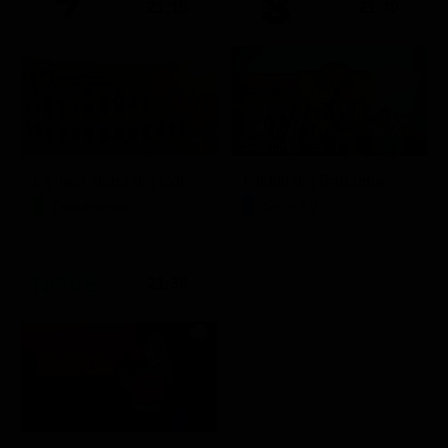
21:15
21:40
Stagione 1 - Ep. 1
La vera storia del Colosseo: ascesa e caduta
I delitti del BarLume
Documentario
Serie TV
21:30