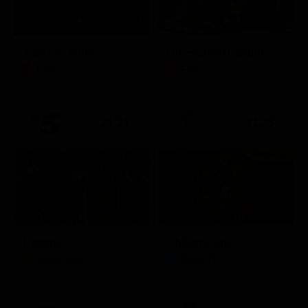
Itaca - Il ritorno
Un'estate ai Caraibi
Film
Film
21:21
21:25
Prima TV
Stagione 14 - Ep. 10
L'erede
Chicago Fire
Soap Opera
Serie TV