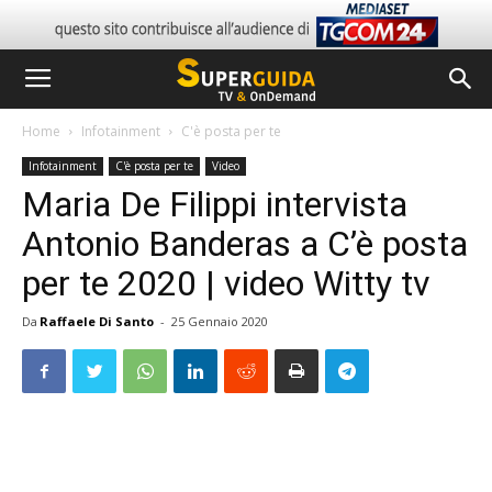
Home
Infotainment
C'è posta per te
Infotainment
C'è posta per te
Video
Maria De Filippi intervista
Antonio Banderas a C’è posta
per te 2020 | video Witty tv
Da
Raffaele Di Santo
-
25 Gennaio 2020