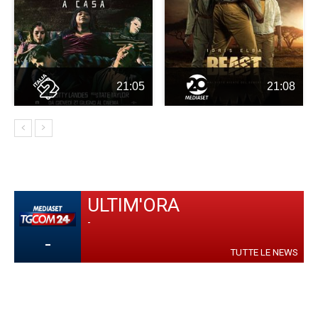
21:05
21:08
ULTIM'ORA
-
-
TUTTE LE NEWS