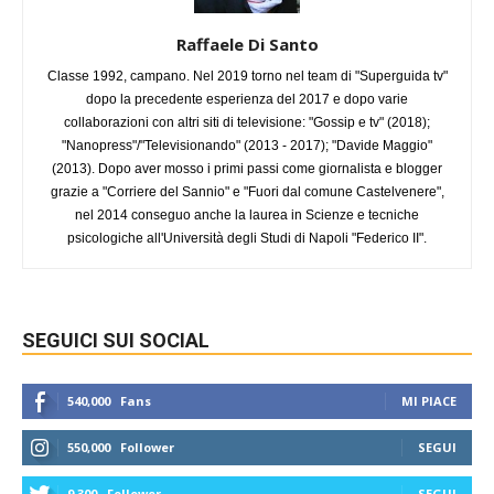
Raffaele Di Santo
Classe 1992, campano. Nel 2019 torno nel team di "Superguida tv"
dopo la precedente esperienza del 2017 e dopo varie
collaborazioni con altri siti di televisione: "Gossip e tv" (2018);
"Nanopress"/"Televisionando" (2013 - 2017); "Davide Maggio"
(2013). Dopo aver mosso i primi passi come giornalista e blogger
grazie a "Corriere del Sannio" e "Fuori dal comune Castelvenere",
nel 2014 conseguo anche la laurea in Scienze e tecniche
psicologiche all'Università degli Studi di Napoli "Federico II".
SEGUICI SUI SOCIAL
540,000
Fans
MI PIACE
550,000
Follower
SEGUI
9,300
Follower
SEGUI