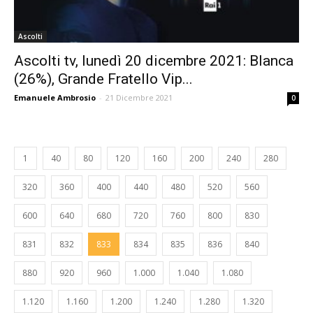
Ascolti
Ascolti tv, lunedì 20 dicembre 2021: Blanca
(26%), Grande Fratello Vip...
Emanuele Ambrosio
-
21 Dicembre 2021
0
1
40
80
120
160
200
240
280
320
360
400
440
480
520
560
600
640
680
720
760
800
830
831
832
833
834
835
836
840
880
920
960
1.000
1.040
1.080
1.120
1.160
1.200
1.240
1.280
1.320