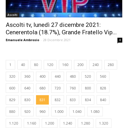
Ascolti
Ascolti tv, lunedì 27 dicembre 2021:
Cenerentola (18.7%), Grande Fratello Vip...
Emanuele Ambrosio
-
28 Dicembre 2021
0
1
40
80
120
160
200
240
280
320
360
400
440
480
520
560
600
640
680
720
760
800
828
829
830
831
832
833
834
840
880
920
960
1.000
1.040
1.080
1.120
1.160
1.200
1.240
1.280
1.320