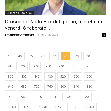
Oroscopo Paolo Fox
Oroscopo Paolo Fox del giorno, le stelle di
venerdì 6 febbraio...
Emanuele Ambrosio
-
6 Febbraio 2026
0
1
40
75
76
77
78
79
80
81
120
160
200
240
280
320
360
400
440
480
520
560
600
640
680
720
760
800
840
880
920
960
1.000
1.040
1.080
1.120
1.160
1.200
1.240
1.280
1.320
1.360