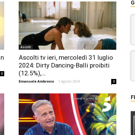
G
Ascolti
in
Ascolti tv ieri, mercoledì 31 luglio
2024: Dirty Dancing-Balli proibiti
(12.5%),...
0
Emanuele Ambrosio
-
1 Agosto 2024
0
F