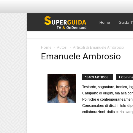
Super
Home
Guida T
Guida
Home
Autori
Articoli di Emanuele Ambrosio
Emanuele Ambrosio
TV
15409 ARTICOLI
1 Comme
Testardo, sognatore, ironico, l
Campano di origini, ma alla con
Politiche e contemporaneamente 
Consumatore di dischi, tele-dip
collaborazioni: dalla carta stam