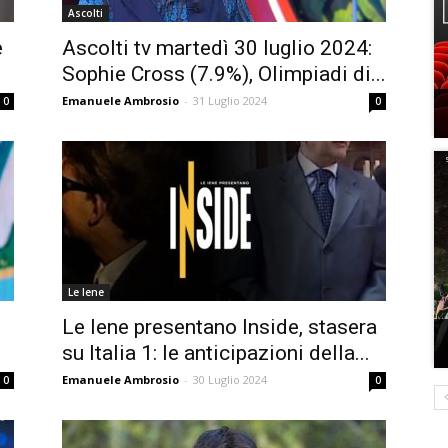
Ascolti
e
Ascolti tv martedì 30 luglio 2024:
Sophie Cross (7.9%), Olimpiadi di...
Emanuele Ambrosio
-
31 Luglio 2024
0
0
Le Iene
Le Iene presentano Inside, stasera
su Italia 1: le anticipazioni della...
Emanuele Ambrosio
-
30 Luglio 2024
0
0