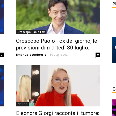
P
Oroscopo Paolo Fox
Oroscopo Paolo Fox del giorno, le
previsioni di martedì 30 luglio...
Emanuele Ambrosio
-
30 Luglio 2024
0
0
G
Notizie
Eleonora Giorgi racconta il tumore: