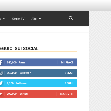
w
Serie TV
Altri
EGUICI SUI SOCIAL
540,000
Fans
MI PIACE
550,000
Follower
SEGUI
9,300
Follower
SEGUI
290,000
Iscritti
ISCRIVITI