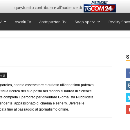
V
Ascolti Tv
Anticipazioni Tv
Soap opera
Reality Sho
S
nti
ogorroico, attento osservatore e curioso all'ennesima potenza.
tinua ricerca del suo posto nel mondo si laurea in Scienze
completa il percorso per diventare Giornalista Pubblicista.
endente, appassionato di cinema e serie tv. Diverse le
pata fino al passaggio al giornalismo online.