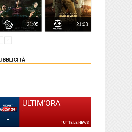
21:05
21:08
UBBLICITÀ
ULTIM'ORA
-
-
TUTTE LE NEWS