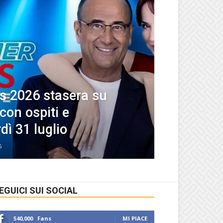
 2026 stasera su
 con ospiti e
dì 31 luglio
6
EGUICI SUI SOCIAL
540,000
Fans
MI PIACE