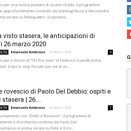
to per una nuova puntata di Quarto Grado, il programma
 e approfondimento condotto da Gianluigi Nuzzi e Alessandra
rima serata su Retequattro. Scopriamo...
a visto stasera, le anticipazioni di
ì 26 marzo 2020
Emanuele Ambrosio
-
26 Marzo 2020
ni Tv
0
G
 per il ritorno di “Chi l’ha visto” di Federica Sciarelli prima
ai3. Dopo lo stop forzato per via di un...
 e rovescio di Paolo Del Debbio: ospiti e
 stasera | 26...
Emanuele Ambrosio
-
26 Marzo 2020
ni Tv
1
ntamento con "Dritto e Rovescio", il programma di
mento e di inchiesta condono da Paolo Del
rasmesso in prima serata su Rete 4. Ecco...