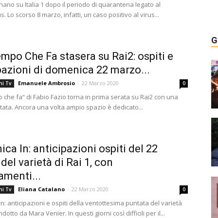
nano su Italia 1 dopo il periodo di quarantena legato al
. Lo scorso 8 marzo, infatti, un caso positivo al virus...
G
mpo Che Fa stasera su Rai2: ospiti e
pazioni di domenica 22 marzo...
Emanuele Ambrosio
-
22 Marzo 2020
ni Tv
0
 che fa“ di Fabio Fazio torna in prima serata su Rai2 con una
ata. Ancora una volta ampio spazio è dedicato...
ca In: anticipazioni ospiti del 22
del varietà di Rai 1, con
amenti...
Eliana Catalano
-
22 Marzo 2020
ni Tv
0
: anticipazioni e ospiti della ventottesima puntata del varietà
ndotto da Mara Venier. In questi giorni così difficili per il...