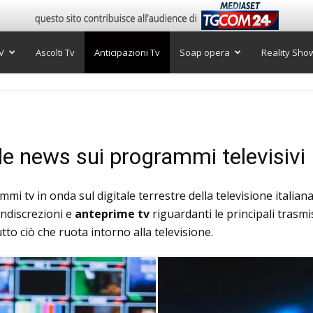
V
Ascolti Tv
Anticipazioni Tv
Soap opera
Reality Sho
 le news sui programmi televisivi
mmi tv in onda sul digitale terrestre della televisione italian
Indiscrezioni e
anteprime tv
riguardanti le principali trasmi
tutto ciò che ruota intorno alla televisione.