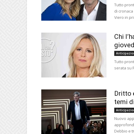
Tutto pron
di cronaca
Viero in p
Chi l’h
gioved
Anticipazio
Tutto pronto
serata su R
Dritto
temi di
Anticipazio
Nuovo appu
approfondi
Debbio e t