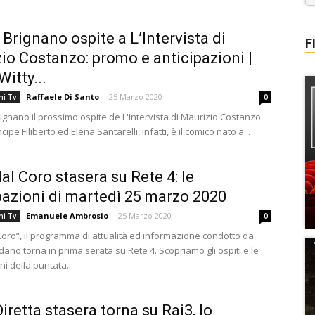
 Brignano ospite a L’Intervista di
F
io Costanzo: promo e anticipazioni |
itty...
Raffaele Di Santo
-
25 Marzo 2020
ni Tv
0
rignano il prossimo ospite de L'Intervista di Maurizio Costanzo.
cipe Filiberto ed Elena Santarelli, infatti, è il comico nato a...
dal Coro stasera su Rete 4: le
pazioni di martedì 25 marzo 2020
Emanuele Ambrosio
-
25 Marzo 2020
ni Tv
0
 Coro“, il programma di attualità ed informazione condotto da
ano torna in prima serata su Rete 4. Scopriamo gli ospiti e le
ni della puntata...
iretta stasera torna su Rai3, lo