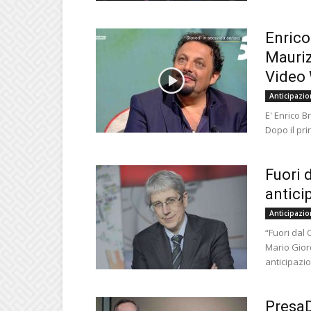
Enrico
Mauriz
Video W
Anticipazio
E' Enrico B
Dopo il prin
Fuori 
antici
Anticipazio
“Fuori dal
Mario Giord
anticipazio
PresaD