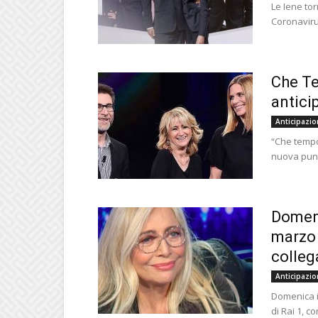
Le Iene tor
Coronavirus
Che Te
antici
Anticipazio
“Che tempo
nuova punt
Domeni
marzo 
colleg
Anticipazio
Domenica in
di Rai 1, co