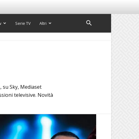
w
Serie TV
Altri
a, su Sky, Mediaset
ssioni televisive. Novità