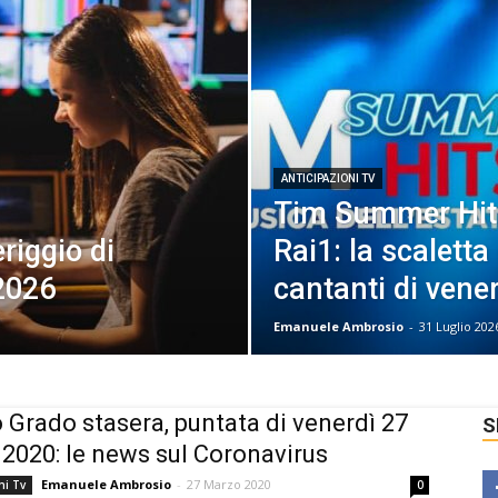
ANTICIPAZIONI TV
Tim Summer Hits
iggio di
Rai1: la scaletta
 2026
cantanti di vener
Emanuele Ambrosio
-
31 Luglio 202
 Grado stasera, puntata di venerdì 27
S
2020: le news sul Coronavirus
Emanuele Ambrosio
-
27 Marzo 2020
ni Tv
0