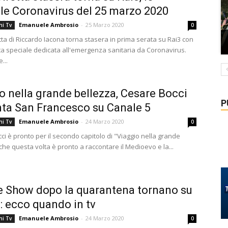
le Coronavirus del 25 marzo 2020
Emanuele Ambrosio
-
25 Marzo 2020
ni Tv
0
tta di Riccardo Iacona torna stasera in prima serata su Rai3 con
a speciale dedicata all'emergenza sanitaria da Coronavirus.
...
o nella grande bellezza, Cesare Bocci
P
ta San Francesco su Canale 5
Emanuele Ambrosio
-
24 Marzo 2020
ni Tv
0
i è pronto per il secondo capitolo di "Viaggio nella grande
che questa volta è pronto a raccontare il Medioevo e la...
e Show dopo la quarantena tornano su
1: ecco quando in tv
Emanuele Ambrosio
-
24 Marzo 2020
ni Tv
0