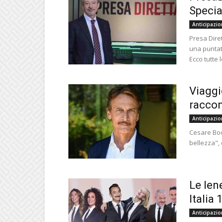
Specia
Anticipazio
Presa Dire
una puntat
Ecco tutte le
Viaggi
raccon
Anticipazio
Cesare Bocc
bellezza", 
Le Ien
Italia 
Anticipazio