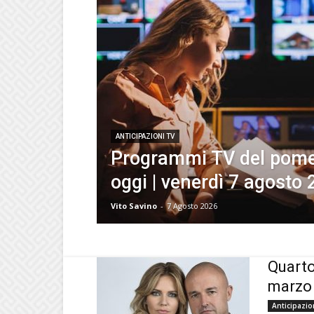
ANTICIPAZIONI TV
Programmi TV del pomer
oggi | venerdì 7 agosto
Vito Savino
-
7 Agosto 2026
Quarto
marzo 
Anticipazio