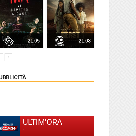
21:05
21:08
UBBLICITÀ
ULTIM'ORA
-