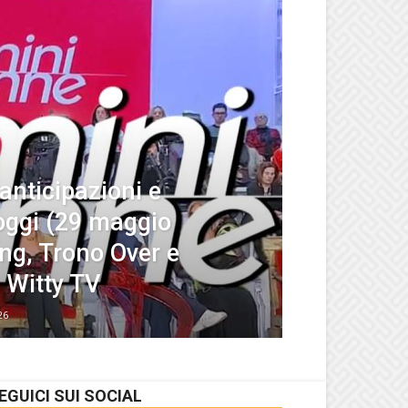
nticipazioni e
 oggi (29 maggio
ng, Trono Over e
 Witty TV
26
EGUICI SUI SOCIAL