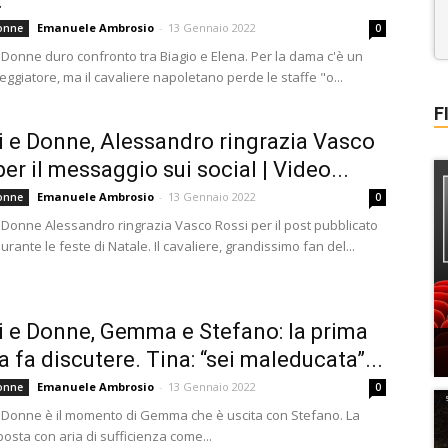
.
Emanuele Ambrosio
-
13 Gennaio 2022
onne
0
 Donne duro confronto tra Biagio e Elena. Per la dama c'è un
ggiatore, ma il cavaliere napoletano perde le staffe "o...
F
 e Donne, Alessandro ringrazia Vasco
per il messaggio sui social | Video...
Emanuele Ambrosio
-
13 Gennaio 2022
onne
0
 Donne Alessandro ringrazia Vasco Rossi per il post pubblicato
durante le feste di Natale. Il cavaliere, grandissimo fan del...
 e Donne, Gemma e Stefano: la prima
a fa discutere. Tina: “sei maleducata”...
Emanuele Ambrosio
-
13 Gennaio 2022
onne
0
 Donne è il momento di Gemma che è uscita con Stefano. La
osta con aria di sufficienza come...