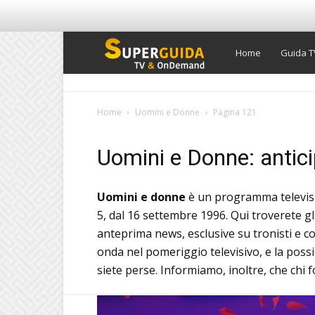
Super
Home
Guida T
Guida
Home
Uomini e Donne
Pagina 121
TV
Uomini e Donne: antici
Uomini e donne
è un programma televis
5, dal 16 settembre 1996. Qui troverete gli
anteprima news, esclusive su tronisti e co
onda nel pomeriggio televisivo, e la possi
siete perse. Informiamo, inoltre, che chi 