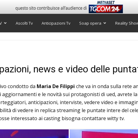
V
Ascolti Tv
Anticipazioni Tv
Soap opera
Reality Sho
pazioni, news e video delle punta
ivo condotto da
Maria De Filippi
che va in onda sulla rete 
 aggiornamenti e le novità sui protagonisti di ued, avrete la 
rteggiatori, anticipazioni, interviste, vedere video e immagi
bilità di vedere in replica streaming le puntate intere del ce
fosse interessato ai casting bisogna contattare witty tv.