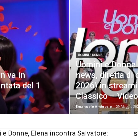
UOMINI E DONNE
Uomini e Donne a
n va in
news, diretta di
ntata del 1
2026) in streami
Classico – Video
Emanuele Ambrosio
-
29 Maggio 20
 e Donne, Elena incontra Salvatore:
S