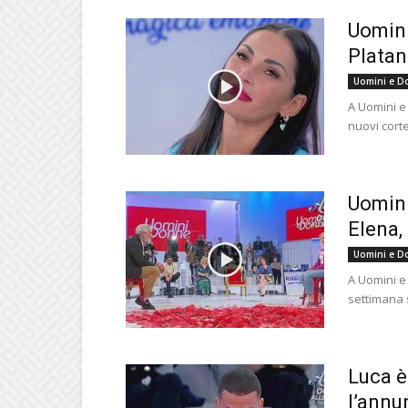
Uomini
Platan
Uomini e D
A Uomini e
nuovi corte
Uomini
Elena,
Uomini e D
A Uomini e 
settimana 
Luca è
l’annun