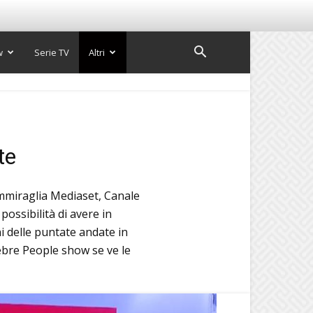
w
Serie TV
Altri
te
ammiraglia Mediaset, Canale
possibilità di avere in
ni delle puntate andate in
lebre People show se ve le