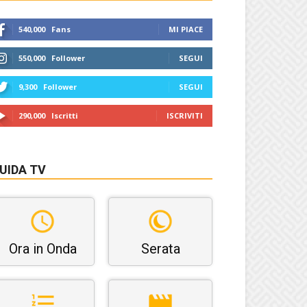
540,000
Fans
MI PIACE
550,000
Follower
SEGUI
9,300
Follower
SEGUI
290,000
Iscritti
ISCRIVITI
UIDA TV
Ora in Onda
Serata