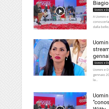
Biagio 
Uomini e D
A Uomini e
conoscerla.
dalla belle
Uomini
stream
gennai
Uomini e D
Uomini e Do
gennaio 202
la...
Uomini
“conos