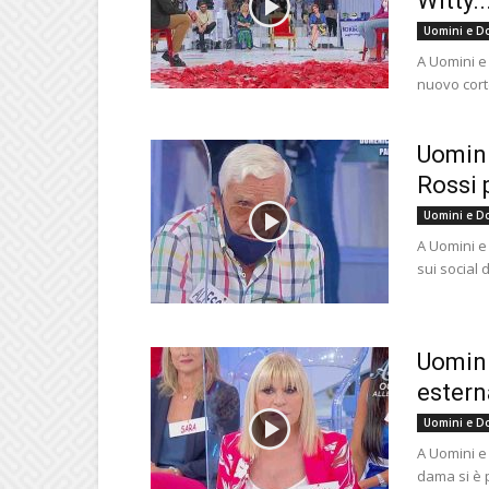
Witty..
Uomini e D
A Uomini e
nuovo corte
Uomini
Rossi 
Uomini e D
A Uomini e
sui social 
Uomini
estern
Uomini e D
A Uomini e
dama si è p