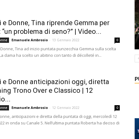
 e Donne, Tina riprende Gemma per
t: “un problema di seno?” | Video...
Emanuele Ambrosio
-
13 Gennaio 2022
onne
0
 Donne, Tina ad inizio puntata punzecchia Gemma sulla scelta
. La dama ha scelto un abitino con tanto di décolleté in...
P
 e Donne anticipazioni oggi, diretta
ing Trono Over e Classico | 12
o...
Emanuele Ambrosio
-
12 Gennaio 2022
onne
0
nne, anticipazioni e diretta della puntata di oggi, mercoledì 12
22 in onda su Canale 5. Nell’ultima puntata Roberta ha deciso di