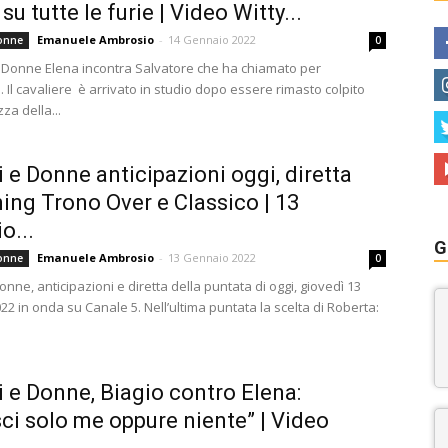
su tutte le furie | Video Witty...
Emanuele Ambrosio
-
14 Gennaio 2022
onne
0
 Donne Elena incontra Salvatore che ha chiamato per
 Il cavaliere è arrivato in studio dopo essere rimasto colpito
zza della...
 e Donne anticipazioni oggi, diretta
ing Trono Over e Classico | 13
o...
G
Emanuele Ambrosio
-
13 Gennaio 2022
onne
0
nne, anticipazioni e diretta della puntata di oggi, giovedì 13
2 in onda su Canale 5. Nell’ultima puntata la scelta di Roberta:
 e Donne, Biagio contro Elena:
ci solo me oppure niente” | Video