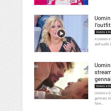
Uomini
l’outfi
Uomini e D
A Uomini e
dell'outfit
Uomini
stream
gennai
Uomini e D
Uomini e Do
gennaio 20
fare...