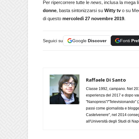
Per ripercorrere tutte le
news
, inclusa la mega l
donne
, basta sintonizzarsi su
Witty tv
o su Med
di questo
mercoledì 27 novembre 2019
.
Seguici su
Google
Discover
Fonti
Pre
Raffaele Di Santo
Classe 1992, campano. Nel 2019
esperienza del 2017 e dopo varie 
"Nanopress"/"Televisionando" (
passi come giornalista e blogge
Castelvenere", nel 2014 conseg
all'Università degli Studi di Napo