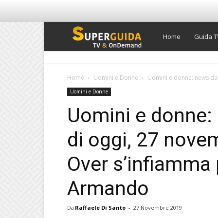
Super
Home
Guida T
Guida
Home
Uomini e Donne
Uomini e donne: news dall
Uomini e Donne
TV
Uomini e donne: 
di oggi, 27 nove
Over s’infiamma p
Armando
Da
Raffaele Di Santo
-
27 Novembre 2019