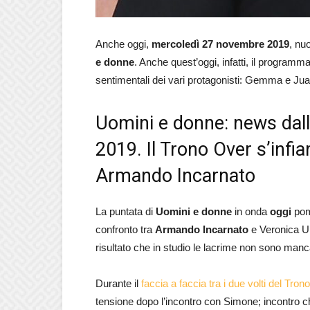
Anche oggi,
mercoledì 27 novembre 2019
, nu
e donne
. Anche quest’oggi, infatti, il program
sentimentali dei vari protagonisti: Gemma e Ju
Uomini e donne: news dall
2019. Il Trono Over s’infia
Armando Incarnato
La puntata di
Uomini e donne
in onda
oggi
pom
confronto tra
Armando Incarnato
e Veronica Urs
risultato che in studio le lacrime non sono manc
Durante il
faccia a faccia tra i due volti del Tron
tensione dopo l’incontro con Simone; incontro c