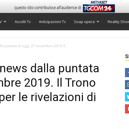
V
Ascolti Tv
Anticipazioni Tv
Soap opera
Reality Sho
a puntata di oggi, 27 novembre 2019. Il...
S
news dalla puntata
mbre 2019. Il Trono
er le rivelazioni di