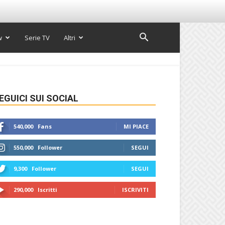
w
Serie TV
Altri
EGUICI SUI SOCIAL
540,000
Fans
MI PIACE
550,000
Follower
SEGUI
9,300
Follower
SEGUI
290,000
Iscritti
ISCRIVITI