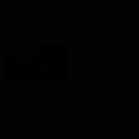
La vera storia del Colosseo: ascesa e caduta
I delitti del BarLume
Documentario
Serie TV
21:30
Comedy Match
Show
Altri Canali DTV
Sky
Dazn
Rsi