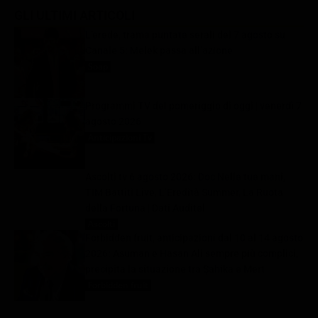
GLI ULTIMI ARTICOLI
L’erede, trama puntate serali del 7 agosto su
Canale 5: Melek passa all’azione
Soap
7 Agosto 2026
Programmi TV del pomeriggio di oggi | venerdì 7
agosto 2026
Anticipazioni Tv
7 Agosto 2026
Ascolti tv 6 agosto 2026: Doc Nelle tue mani,
TIM Battiti Live, L’Eredità Summer, La Ruota
della Fortuna | Dati Auditel
Ascolti
7 Agosto 2026
Forbidden fruit, anticipazioni dal 10 al 14 agosto
2026: Asuman e Hasan Ali sempre più complici,
precipita la situazione tra Şahika e Mert
Forbidden fruit
7 Agosto 2026