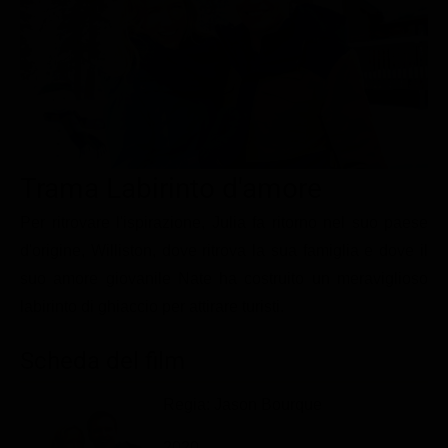
Le interviste in esclusiva
Tempesta D’amore
Temptation Island
Film da vedere
Il Paradiso delle signore
Ultima Fermata
Piattaforme streaming
Un Posto al Sole
Talent show
Apple TV Plus
Segreti di Famiglia
Infotainment
Discovery Plus
The Family
Game Show
Disney plus
Trama Labirinto d'amore
Uomini e Donne
NetFlix
Per ritrovare l'ispirazione, Julia fa ritorno nel suo paese
d'origine, Williston, dove ritrova la sua famiglia e dove il
Gossip
Now TV
suo amore giovanile Nate ha costruito un meraviglioso
Sport in tv
Paramount Plus
labirinto di ghiaccio per attirare turisti.
Cartoni Anime e Manga
Prime Video
Scheda del film
Vip e Personaggi Tv
RaiPlay
Musica
Regia: Jason Bourque
Oroscopo Paolo Fox
2020