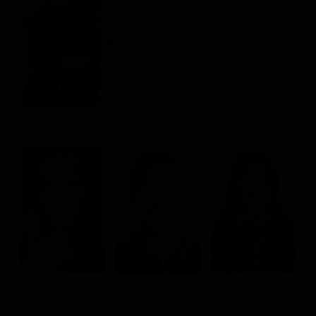
Classifiche
Romance
Migliori film
Rating:
Migliori Serie TV
Cast
Jessy Schram
Marshall Williams
Zoe Fish
P
Julia Miller
Nate Perry
Ava
B