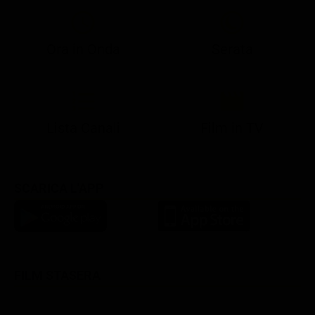
Ora in Onda
Serata
21:05
21:10
21:17
22:57
23:10
23:30
21:08
21:15
21:19
23:03
23:17
23:30
Lista Canali
Film in TV
SCARICA L'APP
FILM STASERA