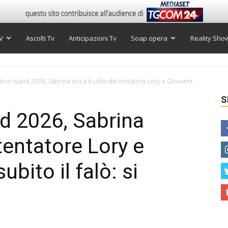
V
Ascolti Tv
Anticipazioni Tv
Soap opera
Reality Sho
on Island 2026, Sabrina lecca il collo del tentatore Lory e Giovanni...
S
d 2026, Sabrina
 tentatore Lory e
bito il falò: si