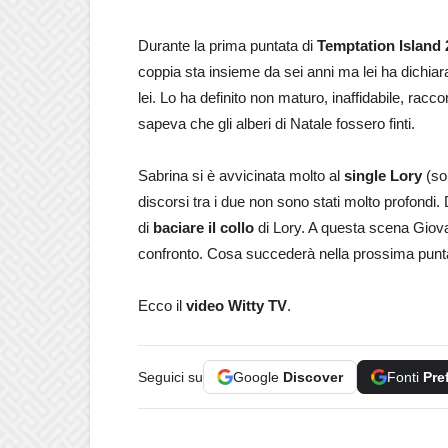
Durante la prima puntata di
Temptation Island 
coppia sta insieme da sei anni ma lei ha dichia
lei. Lo ha definito non maturo, inaffidabile, rac
sapeva che gli alberi di Natale fossero finti.
Sabrina si è avvicinata molto al
single Lory
(sop
discorsi tra i due non sono stati molto profondi.
di
baciare il collo
di Lory. A questa scena Giova
confronto. Cosa succederà nella prossima puntat
Ecco il
video Witty TV
.
Seguici su
Google
Discover
Fonti
Pre