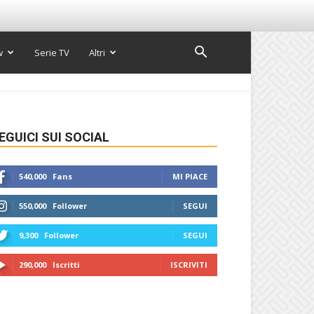
w
Serie TV
Altri
EGUICI SUI SOCIAL
540,000
Fans
MI PIACE
550,000
Follower
SEGUI
9,300
Follower
SEGUI
290,000
Iscritti
ISCRIVITI