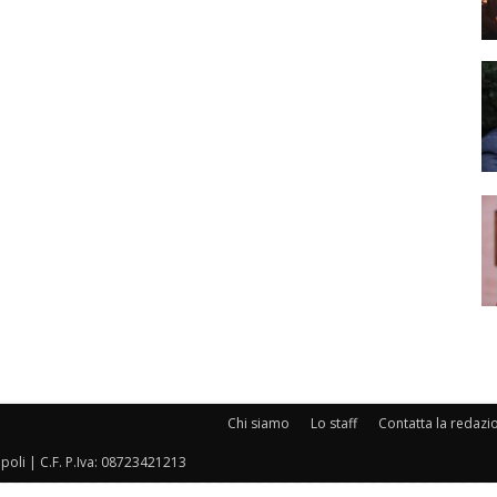
Chi siamo
Lo staff
Contatta la redazi
oli | C.F. P.Iva: 08723421213