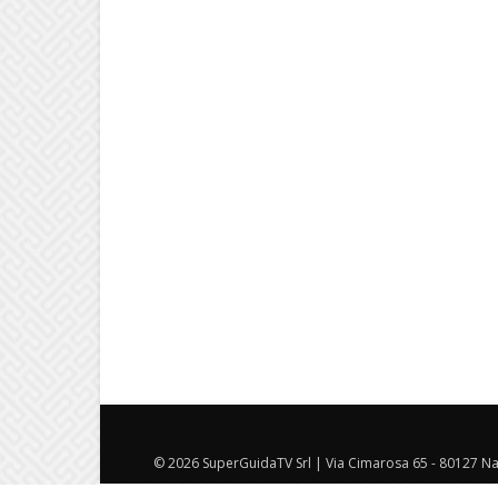
© 2026 SuperGuidaTV Srl | Via Cimarosa 65 - 80127 Nap