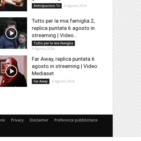
6 Agosto 2026
Anticipazioni Tv
Tutto per la mia famiglia 2,
replica puntata 6 agosto in
streaming | Video...
Tutto per la mia famiglia
6 Agosto 2026
Far Away, replica puntata 6
agosto in streaming | Video
Mediaset
6 Agosto 2026
Far Away
one
Privacy
Disclaimer
Preferenze pubblicitarie