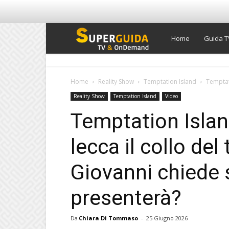
Super
Home
Guida T
Guida
Home
Reality Show
Temptation Island
Temptati
Reality Show
Temptation Island
Video
TV
Temptation Islan
lecca il collo del
Giovanni chiede su
presenterà?
Da
Chiara Di Tommaso
-
25 Giugno 2026