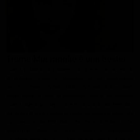
Le interviste in esclusiva
Tempesta D’amore
Temptation Island
Film da vedere
Il Paradiso delle signore
Ultima Fermata
Piattaforme streaming
Un Posto al Sole
Talent show
Apple TV Plus
Segreti di Famiglia
Infotainment
Discovery Plus
The Family
Game Show
Disney plus
Trama Mia moglie è una bestia
Uomini e Donne
NetFlix
Gianni, pubblicitario milanese alla prese con un periodo
di profondo stress e prossimo ad un esaurimento
Gossip
Now TV
nervoso, viene convinto dalla convivente a trascorrere
Sport in tv
Paramount Plus
alcuni giorni di relax in montagna. Mentre sta sciando,
Cartoni Anime e Manga
Prime Video
Gianni cade in un crepaccio e trova una donna ibernata lì
Vip e Personaggi Tv
RaiPlay
da milioni di anni. L'uomo la libera ma nessuno crede alla
sua versione dei fatti, tanto che viene rinchiuso in un
Musica
manicomio. Dopo un anno Gianni è considerato
Oroscopo Paolo Fox
completamente guarito, e durante quel periodo di tempo