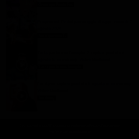
Oroscopo Paolo Fox
7 Agosto 2026
Programmi TV del pomeriggio di oggi | venerdì 7
agosto 2026
Anticipazioni Tv
7 Agosto 2026
Tutto per la mia famiglia 2, replica puntata 6
agosto in streaming | Video Mediaset
Tutto per la mia famiglia
7 Agosto 2026
Far Away, replica puntata 6 agosto in streaming |
Video Mediaset
Far Away
7 Agosto 2026
Chi siamo
Lo staff
Contatta la redazione
Privacy
Disclaimer
Preferenze pubblicitarie