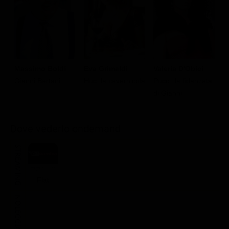
G
Massimo Boldi
Eva Grimaldi
Valeria D'Obici
i
Gianni Bertani
Huc, la cavernicola
Pucci, la fidanzata
di Gianni
Dove vederlo ondemand
STREAMING
Flat
NOLEGGIA