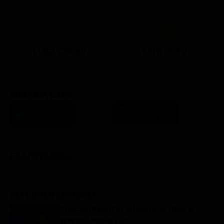
21:05
21:10
21:17
22:57
23:10
23:30
21:08
21:15
21:19
23:03
23:17
23:30
Lista Canali
Film in TV
SCARICA L'APP
FILM STASERA
GLI ULTIMI ARTICOLI
Oroscopo Paolo Fox del giorno: le stelle di
venerdì 7 agosto 2026