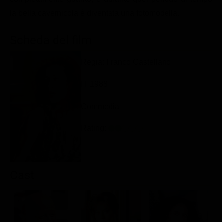
Classifiche
la bella cavernicola è diventata una fotomodella.
Migliori film
Scheda del film
Migliori Serie TV
Regia: Franco Castellano
IT 1988
Commedia
Rating:
Cast