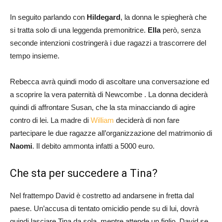
In seguito parlando con
Hildegard
, la donna le spiegherà che
si tratta solo di una leggenda premonitrice.
Ella
però, senza
seconde intenzioni costringerà i due ragazzi a trascorrere del
tempo insieme.
Rebecca avrà quindi modo di ascoltare una conversazione ed
a scoprire la vera paternità di Newcombe . La donna deciderà
quindi di affrontare Susan, che la sta minacciando di agire
contro di lei. La madre di
William
deciderà di non fare
partecipare le due ragazze all’organizzazione del matrimonio di
Naomi
. Il debito ammonta infatti a 5000 euro.
Che sta per succedere a Tina?
Nel frattempo David è costretto ad andarsene in fretta dal
paese. Un’accusa di tentato omicidio pende su di lui, dovrà
quindi lasciare Tina da sola, mentre attende un figlio. David se