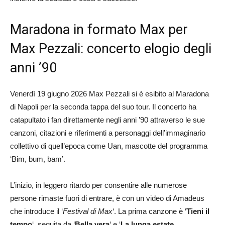
Maradona in formato Max per
Max Pezzali: concerto elogio degli
anni ’90
Venerdì 19 giugno 2026 Max Pezzali si è esibito al Maradona
di Napoli per la seconda tappa del suo tour. Il concerto ha
catapultato i fan direttamente negli anni ’90 attraverso le sue
canzoni, citazioni e riferimenti a personaggi dell’immaginario
collettivo di quell’epoca come Uan, mascotte del programma
‘Bim, bum, bam’.
L’inizio, in leggero ritardo per consentire alle numerose
persone rimaste fuori di entrare, è con un video di Amadeus
che introduce il ‘
Festival di Max
‘. La prima canzone è ‘
Tieni il
tempo
‘, seguita da ‘
Bella vera
‘ e ‘
La lunga estate