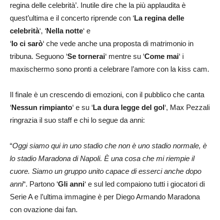
regina delle celebrità’. Inutile dire che la più applaudita è
quest’ultima e il concerto riprende con ‘
La regina delle
celebrità
‘, ‘
Nella notte
‘ e
‘
Io ci sarò
‘ che vede anche una proposta di matrimonio in
tribuna. Seguono ‘
Se tornerai
‘ mentre su ‘
Come mai
‘ i
maxischermo sono pronti a celebrare l’amore con la kiss cam.
Il finale è un crescendo di emozioni, con il pubblico che canta
‘
Nessun rimpianto
‘ e su ‘
La dura legge del gol
‘, Max Pezzali
ringrazia il suo staff e chi lo segue da anni:
“
Oggi siamo qui in uno stadio che non è uno stadio normale, è
lo stadio Maradona di Napoli. È una cosa che mi riempie il
cuore. Siamo un gruppo unito capace di esserci anche dopo
anni
“. Partono ‘
Gli anni
‘ e sul led compaiono tutti i giocatori di
Serie A e l’ultima immagine è per Diego Armando Maradona
con ovazione dai fan.