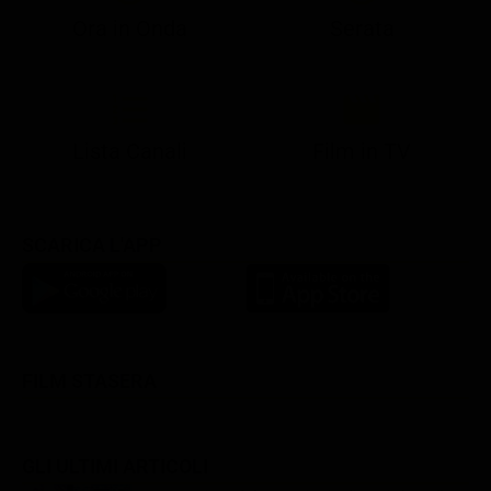
Ora in Onda
Serata
21:05
21:13
21:20
22:55
23:15
23:59
21:10
21:15
21:20
23:02
23:30
00:25
Lista Canali
Film in TV
SCARICA L'APP
FILM STASERA
GLI ULTIMI ARTICOLI