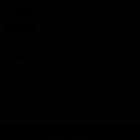
Programmi TV del pomeriggio di oggi | lunedì 10
agosto 2026
Anticipazioni Tv
10 Agosto 2026
Ascolti tv, 9 agosto 2026: Noos – L’avventura
della conoscenza (12.9%), Racconto di una notte
(16.3%), L’Eredità Summer (16.7%), La Ruota
della Fortuna (29.1%) | Dati Auditel
Ascolti
10 Agosto 2026
Un Posto al sole non in onda oggi, lunedì 10
agosto, la soap di Rai Tre sospesa: perché e
quando tornerà in TV?
Un Posto al Sole
10 Agosto 2026
Oroscopo Paolo Fox di oggi: lunedì 10 agosto
2026
Oroscopo Paolo Fox
10 Agosto 2026
Chi siamo
Lo staff
Contatta la redazione
Privacy
Disclaimer
Preferenze pubblicitarie