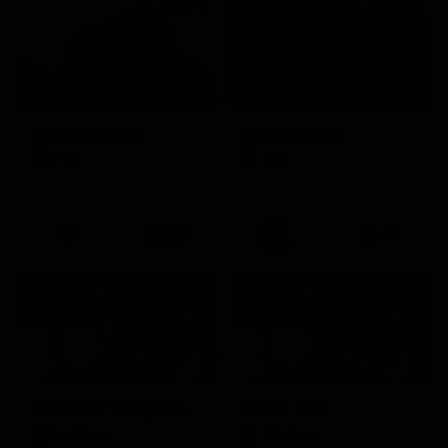
Prima TV
Prima TV
Hot Sweet Sour
King of Killers
Film
Film
21:15
21:40
Sei felice? Una giornata con Crepet
Dinner Club
LifeStyle
LifeStyle