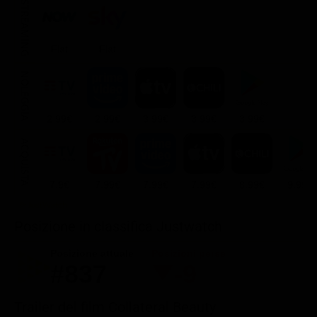
STREAMING
Flat
Flat
NOLEGGIA
2.99€
2.99€
3.99€
3.99€
3.99€
ACQUISTA
7.9€
7.99€
7.99€
7.99€
8.99€
9.99€
Posizione in classifica Justwatch
Posizione attuale
Posizioni perse
#837
-9
Trailer del film Collateral Beauty