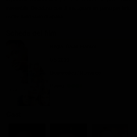
Classifiche
inevitabile. Decidono così di escogitare un piano per farlo
uscire dallo stato di apatia...
Migliori film
Migliori Serie TV
Scheda del film
Regia: David Frankel
US 2016
Drammatico / Romance
Rating:
Cast