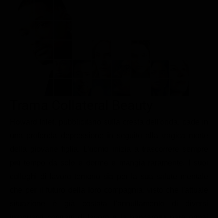
Le interviste in esclusiva
Tempesta D’amore
Temptation Island
Film da vedere
Il Paradiso delle signore
Ultima Fermata
Piattaforme streaming
Un Posto al Sole
Talent show
Apple TV Plus
Segreti di Famiglia
Infotainment
Discovery Plus
The Family
Game Show
Disney plus
Trama Collateral Beauty
Uomini e Donne
NetFlix
Howard Inlet, pubblicitario sulla cresta dell'onda, cade in
Gossip
Now TV
una profonda depressione in seguito alla tragica morte
Sport in tv
Paramount Plus
della giovane figlia. L'uomo inizia a trascorrere sempre
Cartoni Anime e Manga
Prime Video
più tempo da solo e dorme e mangia raramente. I suoi
Vip e Personaggi Tv
RaiPlay
colleghi di lavoro temono sia per la sua salute mentale
che per il futuro della loro compagnia, visto che l'attuale
Musica
situazione è già costata l'annullamento di diversi
Oroscopo Paolo Fox
importanti contratti di lavoro e la bancarotta pare ormai