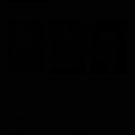
Cast
J
Radha Mitchell
Vince Colosimo
Ella Newton
G
STASERA IN TV