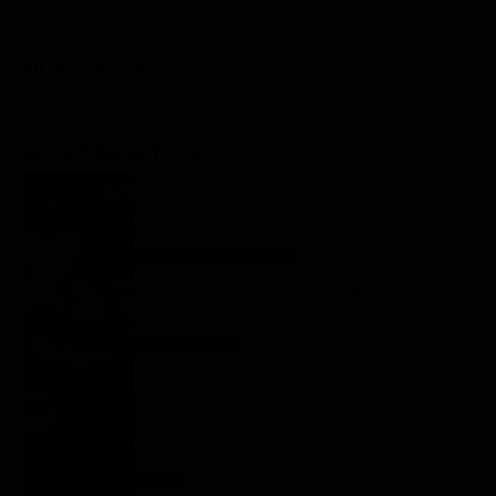
FILM STASERA
GLI ULTIMI ARTICOLI
Darko Perić e Berardo Carboni al Magna Graecia
Film Festival: “Abbiamo scelto la favola per
parlare della crisi climatica”- Intervista
Le interviste in esclusiva
6 Agosto 2026
Programmi TV del pomeriggio di oggi | giovedì 6
agosto 2026
Anticipazioni Tv
6 Agosto 2026
Ascolti tv 5 agosto 2026: Teo e Zodì – Un
cammello per amico (13.3%), Oppenheimer
(16.2%), L’Eredità Summer (15.7%), La Ruota
della Fortuna (28%) | Dati Auditel
Ascolti
6 Agosto 2026