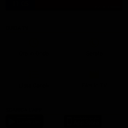
11:05
TUTTE LE NEWS
GUIDA TV
Ora in Onda
Serata
21:05
21:13
22:49
23:02
23:23
21:07
21:15
22:50
23:05
23:28
Lista Canali
Film in TV
SCARICA L'APP