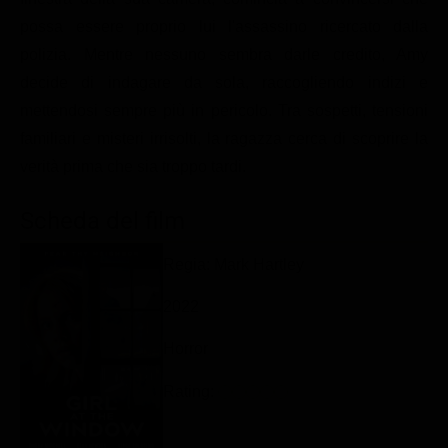
Classifiche
possa essere proprio lui l'assassino ricercato dalla
polizia. Mentre nessuno sembra darle credito, Amy
Migliori film
decide di indagare da sola, raccogliendo indizi e
Migliori Serie TV
mettendosi sempre più in pericolo. Tra sospetti, tensioni
familiari e misteri irrisolti, la ragazza cerca di scoprire la
verità prima che sia troppo tardi.
Scheda del film
Regia: Mark Hartley
2022
Horror
Rating: