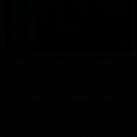
Le interviste in esclusiva
Tempesta D’amore
Temptation Island
Film da vedere
Il Paradiso delle signore
Ultima Fermata
Piattaforme streaming
Un Posto al Sole
Talent show
Apple TV Plus
Segreti di Famiglia
Infotainment
Discovery Plus
The Family
Game Show
Disney plus
Trama La ragazza alla finestra
Uomini e Donne
NetFlix
La giovane Amy Poynton vive con la madre Barbara
(Radha Mitchell) in una tranquilla cittadina australiana,
Gossip
Now TV
ancora segnata dalla morte del padre. Nella zona,
Sport in tv
Paramount Plus
intanto, un serial killer soprannominato “Clockwork Killer”
Cartoni Anime e Manga
Prime Video
sta terrorizzando la comunità prendendo di mira ragazze
Vip e Personaggi Tv
RaiPlay
adolescenti. Quando Barbara inizia una relazione con il
vicino di casa Chris Mancini, Amy nota alcuni
Musica
comportamenti sospetti dell'uomo. Osservandolo dalla
Oroscopo Paolo Fox
finestra della sua camera, comincia a convincersi che