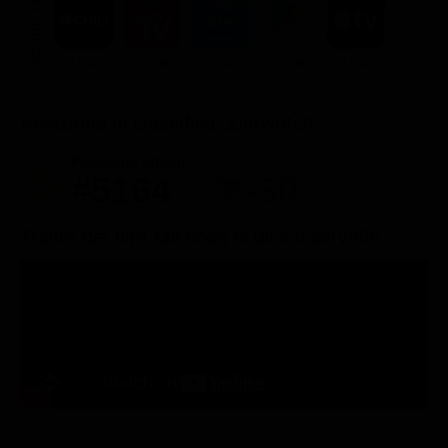
ACQUISTA
8.99€
8.99€
5.99€
9.99€
9.99€
Posizione in classifica Justwatch
Posizione attuale
Posizioni perse
#5164
-30
Trailer del film Ma cosa ci dice il cervello