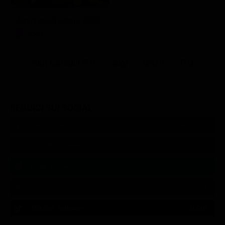
Amichevoli estate 2026
Sport
Altri Canali DTV
Sky
Dazn
Rsi
SEGUICI SUI SOCIAL
540,000
Fans
MI PIACE
550,000
Follower
SEGUI
9,300
Follower
SEGUI
290,000
Iscritti
ISCRIVITI
310,000
Follower
SEGUI