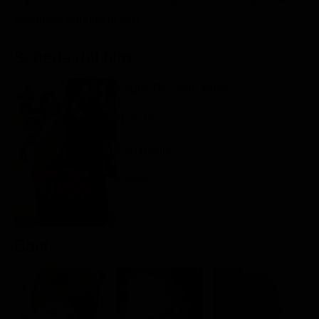
Classifiche
vendicato ognuno di loro.
Migliori film
Scheda del film
Migliori Serie TV
Regia: Riccardo Milani
IT 2019
Commedia
Rating:
Cast