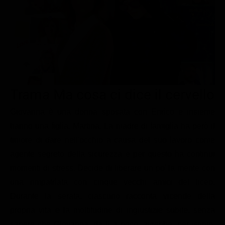
Le interviste in esclusiva
Tempesta D’amore
Temptation Island
Film da vedere
Il Paradiso delle signore
Ultima Fermata
Piattaforme streaming
Un Posto al Sole
Talent show
Apple TV Plus
Segreti di Famiglia
Infotainment
Discovery Plus
The Family
Game Show
Disney plus
Trama Ma cosa ci dice il cervello
Uomini e Donne
NetFlix
Giovanna è una donna sposata con Enrico e insieme
hanno una figlia, Martina. La madre di famiglia ha però il
Gossip
Now TV
timore di dare nell'occhio a causa del suo lavoro come
Sport in tv
Paramount Plus
agente segreto della sicurezza e per questo ha continui
Cartoni Anime e Manga
Prime Video
momenti di stress. Decide di liberare un po' la mente con
Vip e Personaggi Tv
RaiPlay
una rimpatriata con cinque vecchi amici del liceo.
Durante la serata, ciascuno racconta vicende della
Musica
propria vita e la moltitudine di ingiustizie subite, senza
Oroscopo Paolo Fox
sapere che Giovanna, da lì a poco, avrebbe, per istinto,