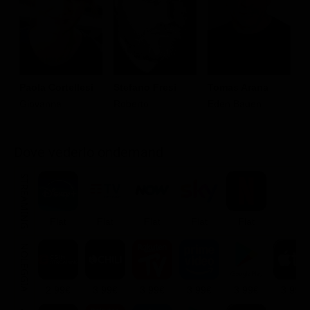
Paola Cortellesi
Stefano Fresi
Tomas Arana
G
Giovanna
Roberto
Eden Bauen
M
E
Dove vederlo ondemand
STREAMING
Flat
Flat
Flat
Flat
Flat
NOLEGGIA
2.99€
3.99€
3.99€
3.99€
3.99€
3.99€