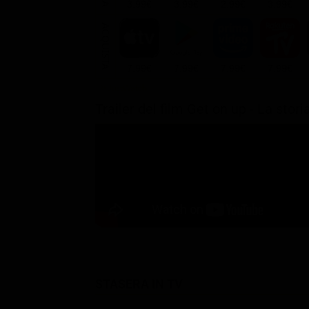
3.99€
3.99€
2.99€
3.99€
ACQUISTA
7.99€
7.99€
7.99€
7.99€
Trailer del film Get on up - La sto
STASERA IN TV