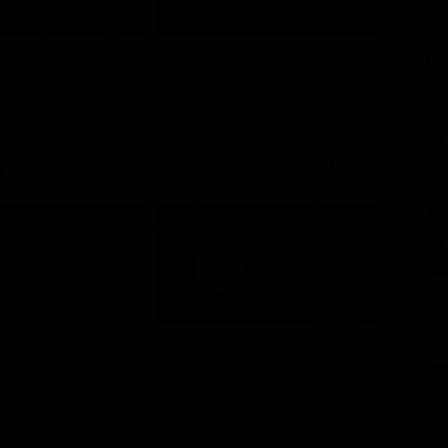
GL
Ciao darwin 9 giovanni.8.7.
Ritorno al futuro
tenimento
Film
19:55
21:30
Milan-Chelsea
Friuli Venezia Giulia Cup (Diretta)
Sport
Sky
Dazn
Rsi