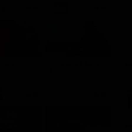
21:20
21:30
Prima TV
rudele
Per qualche dollaro in più
PU
Film
SC
21:20
21:25
FI