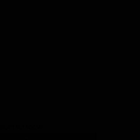
Jill Scott
James
Fred Melamed
DeeDee Brown
n
Syd Nathan
GUICI SUI SOCIAL
540,000
Fans
MI PIACE