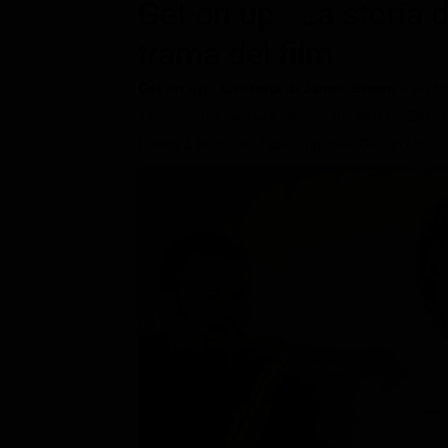
Le interviste in esclusiva
Get on up - La storia
Tempesta D’amore
Temptation Island
Film da vedere
trama del film
Il Paradiso delle signore
Ultima Fermata
Piattaforme streaming
Un Posto al Sole
Get on up - La storia di James Brown
è un fi
Talent show
Apple TV Plus
Taylor, con Chadwick Boseman, Nelsan Ellis,
Segreti di Famiglia
Infotainment
Discovery Plus
Durata 139 minuti. Titolo originale: Get on Up.
The Family
Game Show
Disney plus
Uomini e Donne
NetFlix
Gossip
Now TV
Sport in tv
Paramount Plus
Cartoni Anime e Manga
Prime Video
Vip e Personaggi Tv
RaiPlay
Musica
Oroscopo Paolo Fox