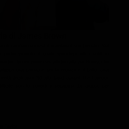
ria di James Brown
 un concerto e inizia a ricordare il suo passato. Nel
adre violento, il quale spendeva tutti i soldi in
madre. James viene così affidato alla zia Honey, che
 sviluppa una passione per la musica e il ballo. Una
a metà degli anni '50 alla band gospel The Famous
ifficile non lo porterà a separarsi dal gruppo per
.
te Taylor