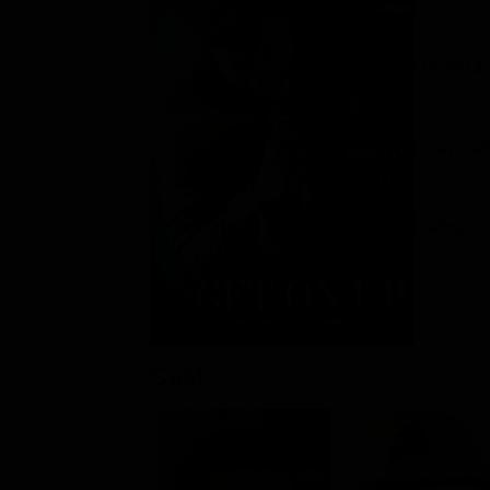
US 2014
Drammati
Rating:
Cast