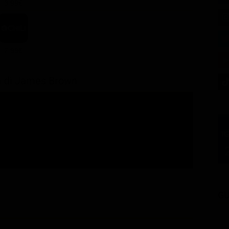
3.99€
7.99€
ria di James Brown
GU