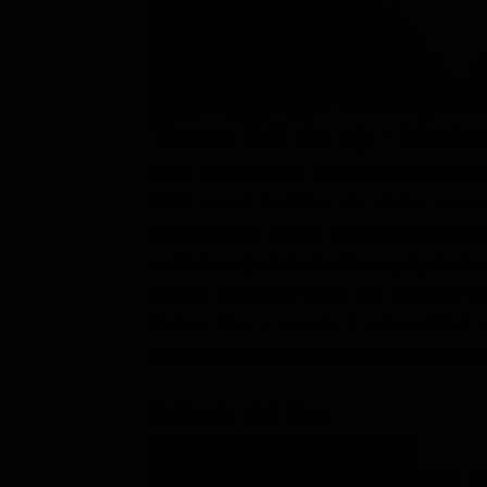
Classifiche
Migliori film
Migliori Serie TV
Trama Get on up - La sto
1993. James Brown è prossimo ad esibirsi a
1939 era un bambino che viveva con un p
scommesse in seguito all'abbandono della 
comincia a portarlo in chiesa: proprio lì
carriera in divenire dopo che si unisce 
Flames, fino a quando il suo carattere d
consacrarsi poi da solo a leggenda del funk
Scheda del film
Regia: Ta