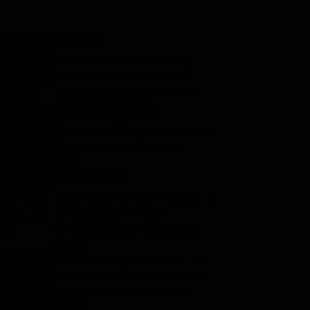
I ULTIMI ARTICOLI
Tutto per la mia famiglia 2,
replica puntata 8 agosto in
streaming | Video Mediaset
Tutto per la mia famiglia
8 Agosto 2026
Programmi TV del pomeriggio
di oggi | sabato 8 agosto
2026
Anticipazioni Tv
8 Agosto 2026
Gerry Scotti compie 70 anni, la
sorpresa di Pier Silvio
Berlusconi a La Ruota della
Fortuna: “Sei un mito, ti voglio
Notizie
8 Agosto 2026
Ascolti tv 7 agosto 2026: TIM
bene”
Summer Hits (14.5%), L’Erede
(14.1%), L’Eredità Summer
(15.8%), La Ruota della
Ascolti
8 Agosto 2026