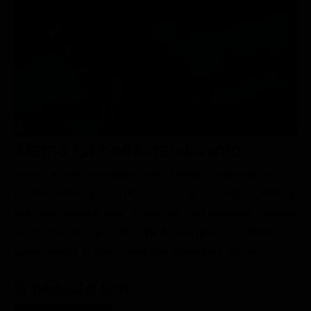
Le interviste in esclusiva
Tempesta D’amore
Temptation Island
Film da vedere
Il Paradiso delle signore
Ultima Fermata
Piattaforme streaming
Un Posto al Sole
Talent show
Apple TV Plus
Segreti di Famiglia
Infotainment
Discovery Plus
The Family
Game Show
Disney plus
Trama La coda del diavolo
Uomini e Donne
NetFlix
Sante è un poliziotto che lavora all'interno di un
Gossip
Now TV
penitenziario. Qui, verrà ucciso un uomo responsabile di
Sport in tv
Paramount Plus
aver brutalmente tolto la vita ad una giovane: l'accusa
Cartoni Anime e Manga
Prime Video
ricade proprio su Sante. Qualcuno vuole incastrarlo ma
Vip e Personaggi Tv
RaiPlay
dovrà trovare le prove della sua innocenza da solo.
Musica
Scheda del film
Oroscopo Paolo Fox