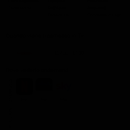
Cristiana
Luca Argentero
Francesco
G
Dell'Anna
Sante Moras
Acquaroli
B
Fabiana Lai
Commissario Lago
Quando viene trasmesso in Tv
11 Ago - 17.30
Dove vederlo ondemand
STREAMING
Flat
Flat
Flat
NOLEGGIA