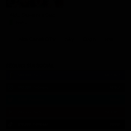
Aldo, Giovanni e Giacomo - Anplagghed
Teatro
Altri Canali DTV
Sky
Dazn
Rsi
SEGUICI SUI SOCIAL
540,000
Fans
MI PIACE
550,000
Follower
SEGUI
9,300
Follower
SEGUI
290,000
Iscritti
ISCRIVITI
310,000
Follower
SEGUI