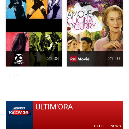
21:08
21:10
ULTIM'ORA
-
-
TUTTE LE NEWS