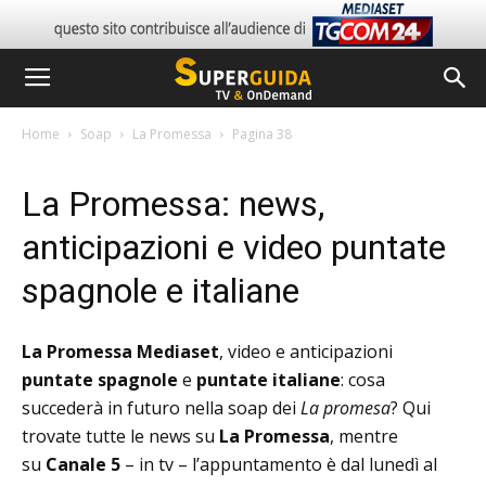
Home
Soap
La Promessa
Pagina 38
La Promessa: news,
anticipazioni e video puntate
spagnole e italiane
La Promessa Mediaset
, video e anticipazioni
puntate spagnole
e
puntate italiane
: cosa
succederà in futuro nella soap dei
La promesa
? Qui
trovate tutte le news su
La Promessa
, mentre
su
Canale 5
– in tv – l’appuntamento è dal lunedì al