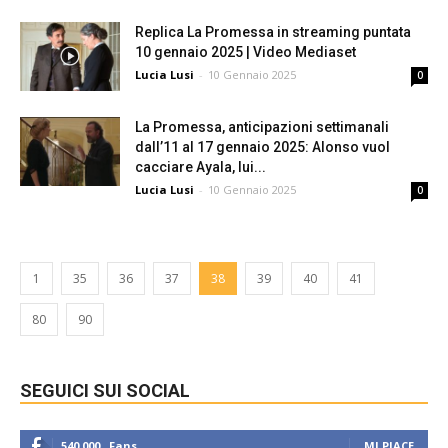
Replica La Promessa in streaming puntata
10 gennaio 2025 | Video Mediaset
Lucia Lusi
-
10 Gennaio 2025
0
La Promessa, anticipazioni settimanali
dall’11 al 17 gennaio 2025: Alonso vuol
cacciare Ayala, lui...
Lucia Lusi
-
10 Gennaio 2025
0
1
35
36
37
38
39
40
41
80
90
SEGUICI SUI SOCIAL
540,000
Fans
MI PIACE