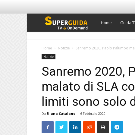
Super
Home
Guida T
Guida
Home
Notizie
Sanremo 2020, Paolo Palumbo malato
Notizie
TV
Sanremo 2020, 
malato di SLA co
limiti sono solo 
Da
Eliana Catalano
-
6 Febbraio 2020