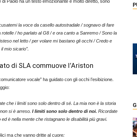
e di Paolo ha un testo emozionante e molto diretto, sono
P
scusatemi la voce da casello autostradale / sognavo di fare
a rotelle / ho parlato al G8 / e ora canto a Sanremo / Sono la
eso nel letto / per volare mi bastano gli occhi / Credo e
 il mio sicario”.
lato di SLA commuove l’Ariston
“comunicatore vocale” ha guidato con gli occhi l’esibizione.
ggio:
te che i limiti sono solo dentro di sé. La mia non è la storia
G
non si è arreso.
I limiti sono solo dentro di noi.
Ricordate
d è nella mente che ristagnano le disabilità più gravi.
lici ma che vanno dritte al cuore
: