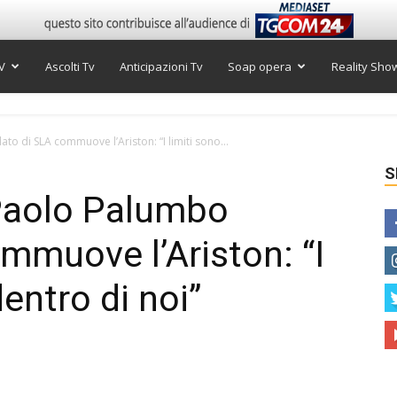
V
Ascolti Tv
Anticipazioni Tv
Soap opera
Reality Sho
 di SLA commuove l’Ariston: “I limiti sono...
S
Paolo Palumbo
mmuove l’Ariston: “I
dentro di noi”