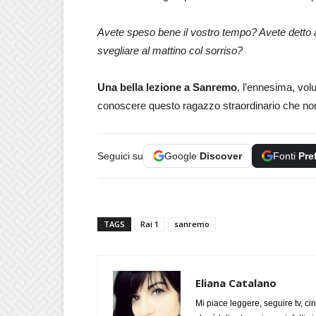
Avete speso bene il vostro tempo? Avete detto a 
svegliare al mattino col sorriso?
Una bella lezione a Sanremo
, l’ennesima, vol
conoscere questo ragazzo straordinario che non
Seguici su
Google
Discover
Fonti
Pre
TAGS
Rai 1
sanremo
Eliana Catalano
Mi piace leggere, seguire tv, ci