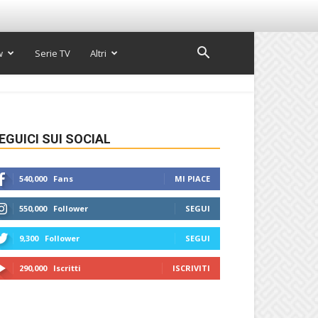
w
Serie TV
Altri
EGUICI SUI SOCIAL
540,000
Fans
MI PIACE
550,000
Follower
SEGUI
9,300
Follower
SEGUI
290,000
Iscritti
ISCRIVITI