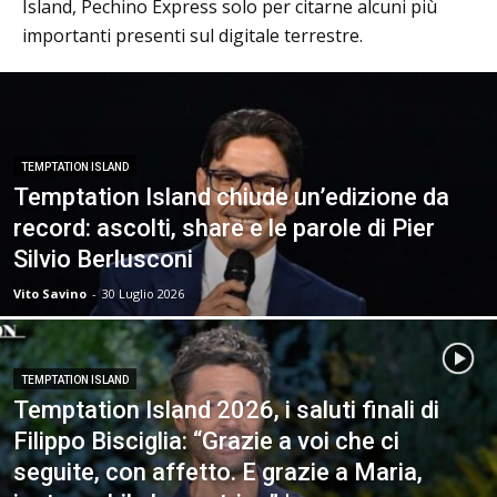
Island, Pechino Express solo per citarne alcuni più
importanti presenti sul digitale terrestre.
TEMPTATION ISLAND
Temptation Island chiude un’edizione da
record: ascolti, share e le parole di Pier
Silvio Berlusconi
Vito Savino
-
30 Luglio 2026
TEMPTATION ISLAND
Temptation Island 2026, i saluti finali di
Filippo Bisciglia: “Grazie a voi che ci
seguite, con affetto. E grazie a Maria,