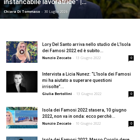
instancabile lavoratrice” |...
Chiara Di Tommaso
-
30 Luglio 2026
Lory Del Santo arriva nello studio de L’Isola
dei Famosi 2022 ed è subito...
Nunzio Zeccato
-
13 Giugno 2022
0
Intervista a Licia Nunez: “L’Isola dei Famosi
mi ha aiutato a superare questioni
irrisolte”...
Giulia Bertollini
-
13 Giugno 2022
0
Isola dei Famosi 2022 stasera, 10 giugno
2022, non va in onda: ecco perchè...
Nunzio Zeccato
-
10 Giugno 2022
0
Isola dei Famosi 2022, Marco Cucolo deve