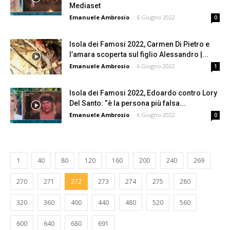
Mediaset
Emanuele Ambrosio
-
6 Giugno 2022
0
Isola dei Famosi 2022, Carmen Di Pietro e
l’amara scoperta sul figlio Alessandro |...
Emanuele Ambrosio
-
6 Giugno 2022
1
Isola dei Famosi 2022, Edoardo contro Lory
Del Santo: “è la persona più falsa...
Emanuele Ambrosio
-
6 Giugno 2022
0
1
40
80
120
160
200
240
269
270
271
272
273
274
275
280
320
360
400
440
480
520
560
600
640
680
691