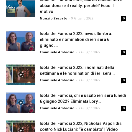
abbandonare il reality: perchè? Ecco il
motivo
Nunzio Zeccato
-
9 Giugno 2022
0
Isola dei Famosi 2022 news ultim’ora:
eliminato e nomination di ieri sera 6
giugno,...
Emanuele Ambrosio
-
7 Giugno 2022
0
Isola dei Famosi 2022: i nominati della
settimana e le nomination di ieri sera...
Emanuele Ambrosio
-
7 Giugno 2022
0
Isola dei Famosi, chi è uscito ieri sera lunedì
6 giugno 2022? Eliminata Lory...
Emanuele Ambrosio
-
7 Giugno 2022
0
Isola dei Famosi 2022, Nicholas Vaporidis
contro Nick Luciani: “è cambiato” | Video