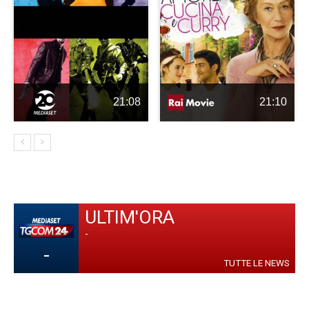
21:08
21:10
ULTIM'ORA
-
-
TUTTE LE NEWS