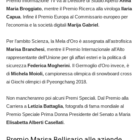
Premio Informazione Tv va al Direttore di Studio Aperto
Anna
Maria Broggiato
, mentre il Premio Ricerca alla virologa
Ilaria
Capua
. Infine il Premio Europa al Commissario europeo per
l’economia e la società digitali
Marija Gabriel
.
Per l’ambito Scienza, la Mela d’Oro è assegnata all’astrofisica
Marisa Branchesi
, mentre il Premio Internazionale all’Alto
rappresentante dell’Unione per gli affari esteri e la politica di
sicurezza
Federica Mogherini
. Il Germoglio d’Oro invece, è
di
Michela Moioli,
campionessa olimpica di snowboard cross
ai Giochi olimpici di Pyeongchang 2018.
Non mancheranno poi alcuni Premi Speciali. Dal Premio alla
Carriera a
Letizia Battaglia
, fotografa di fama mondiale al
Premio Speciale Prima Donna Presidente del Senato a Maria
Elisabetta Alberti Casellati
.
Premio Marisa Bellisario alle aziende