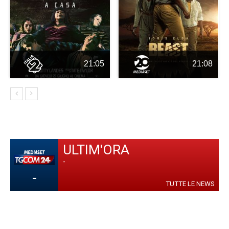
21:05
21:08
ULTIM'ORA
-
-
TUTTE LE NEWS