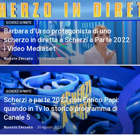
SCHERZI A PARTE
Barbara d’Urso protagonista di uno
scherzo in diretta a Scherzi a Parte 2022
| Video Mediaset
Nunzio Zeccato
-
16 Ottobre 2022
SCHERZI A PARTE
Scherzi a parte 2022 con Enrico Papi:
quando in Tv lo storico programma di
Canale 5
Nunzio Zeccato
-
26 Agosto 2022