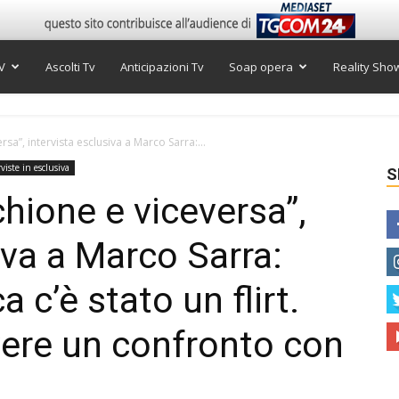
V
Ascolti Tv
Anticipazioni Tv
Soap opera
Reality Sho
rsa”, intervista esclusiva a Marco Sarra:...
viste in esclusiva
S
chione e viceversa”,
iva a Marco Sarra:
 c’è stato un flirt.
ere un confronto con