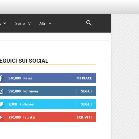
w
Serie TV
Altri
EGUICI SUI SOCIAL
540,000
Fans
MI PIACE
550,000
Follower
SEGUI
9,300
Follower
SEGUI
290,000
Iscritti
ISCRIVITI