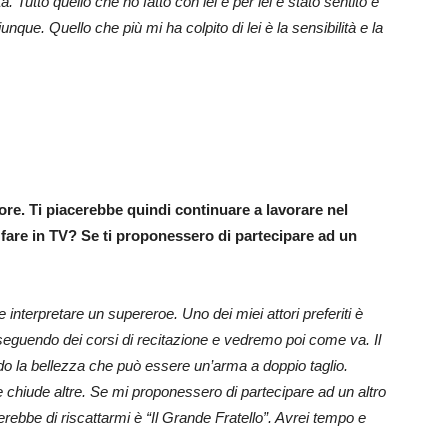
. Tutto quello che ho fatto con lei e per lei è stato sentito e
que. Quello che più mi ha colpito di lei è la sensibilità e la
tore. Ti piacerebbe quindi continuare a lavorare nel
fare in TV? Se ti proponessero di partecipare ad un
 interpretare un supereroe. Uno dei miei attori preferiti è
seguendo dei corsi di recitazione e vedremo poi come va. Il
o la bellezza che può essere un’arma a doppio taglio.
ne chiude altre. Se mi proponessero di partecipare ad un altro
rebbe di riscattarmi è “Il Grande Fratello”. Avrei tempo e