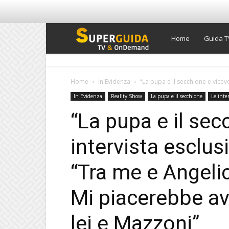
Super
Home
Guida T
Guida
Home
In Evidenza
“La pupa e il secchione e viceve
In Evidenza
Reality Show
La pupa e il secchione
Le inter
TV
“La pupa e il sec
intervista esclus
“Tra me e Angelica
Mi piacerebbe av
lei e Mazzoni”