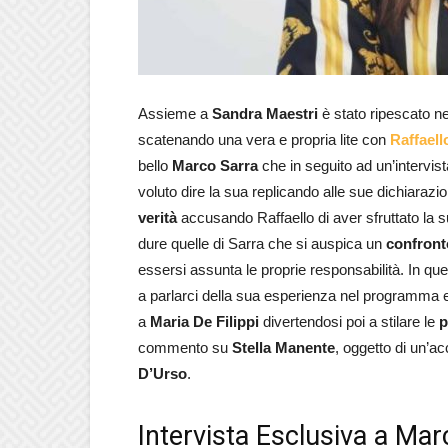
Assieme a
Sandra Maestri
è stato ripescato n
scatenando una vera e propria lite con
Raffael
bello
Marco Sarra
che in seguito ad un’intervis
voluto dire la sua replicando alle sue dichiaraz
verità
accusando Raffaello di aver sfruttato la sua
dure quelle di Sarra che si auspica un
confron
essersi assunta le proprie responsabilità. In que
a parlarci della sua esperienza nel programma e
a
Maria De Filippi
divertendosi poi a stilare le
p
commento su
Stella Manente
, oggetto di un’ac
D’Urso
.
Intervista Esclusiva a Mar