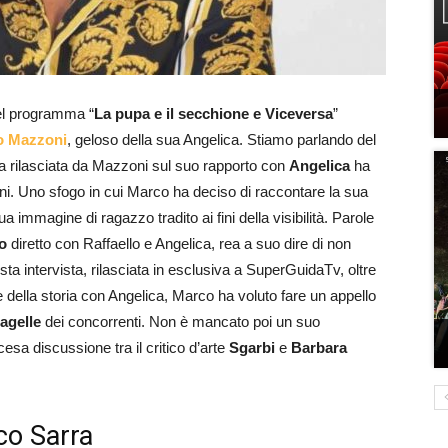
el programma “
La pupa e il secchione e Viceversa
”
lo Mazzoni
, geloso della sua Angelica. Stiamo parlando del
ta rilasciata da Mazzoni sul suo rapporto con
Angelica
ha
ioni. Uno sfogo in cui Marco ha deciso di raccontare la sua
 immagine di ragazzo tradito ai fini della visibilità. Parole
to
diretto con Raffaello e Angelica, rea a suo dire di non
sta intervista, rilasciata in esclusiva a SuperGuidaTv, oltre
 della storia con Angelica, Marco ha voluto fare un appello
agelle
dei concorrenti. Non è mancato poi un suo
cesa discussione tra il critico d’arte
Sgarbi
e
Barbara
co Sarra