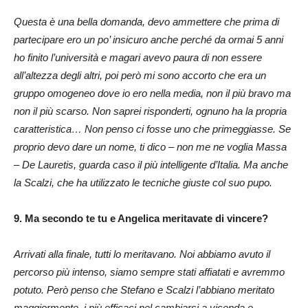
Questa è una bella domanda, devo ammettere che prima di
partecipare ero un po’ insicuro anche perché da ormai 5 anni
ho finito l’università e magari avevo paura di non essere
all’altezza degli altri, poi però mi sono accorto che era un
gruppo omogeneo dove io ero nella media, non il più bravo ma
non il più scarso. Non saprei risponderti, ognuno ha la propria
caratteristica… Non penso ci fosse uno che primeggiasse. Se
proprio devo dare un nome, ti dico – non me ne voglia Massa
– De Lauretis, guarda caso il più intelligente d’Italia. Ma anche
la Scalzi, che ha utilizzato le tecniche giuste col suo pupo.
9. Ma secondo te tu e Angelica meritavate di vincere?
Arrivati alla finale, tutti lo meritavano. Noi abbiamo avuto il
percorso più intenso, siamo sempre stati affiatati e avremmo
potuto. Però penso che Stefano e Scalzi l’abbiano meritato
maggiormente, i più efficaci nel cambiarsi a vicenda e