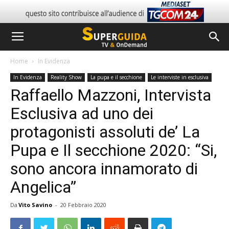
Home
In Evidenza
In Evidenza
Reality Show
La pupa e il secchione
Le interviste in esclusiva
Raffaello Mazzoni, Intervista
Esclusiva ad uno dei
protagonisti assoluti de’ La
Pupa e Il secchione 2020: “Si,
sono ancora innamorato di
Angelica”
Da
Vito Savino
-
20 Febbraio 2020