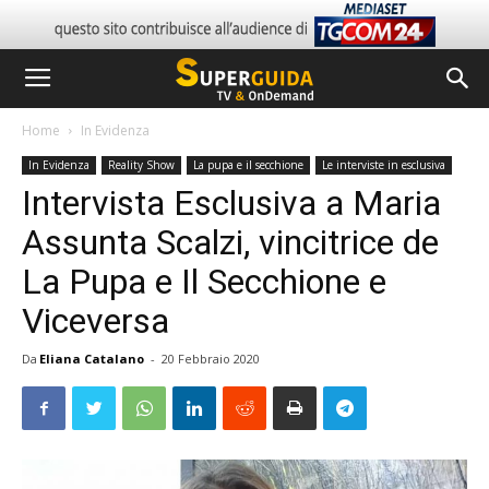
Home
In Evidenza
In Evidenza
Reality Show
La pupa e il secchione
Le interviste in esclusiva
Intervista Esclusiva a Maria
Assunta Scalzi, vincitrice de
La Pupa e Il Secchione e
Viceversa
Da
Eliana Catalano
-
20 Febbraio 2020