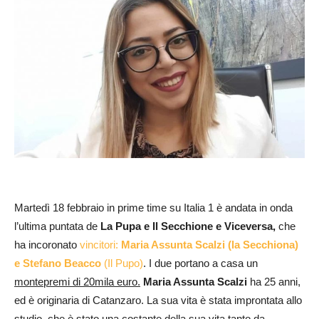
Martedì 18 febbraio in prime time su Italia 1 è andata in onda
l’ultima puntata de
La Pupa e Il Secchione e Viceversa,
che
ha incoronato
vincitori:
Maria Assunta Scalzi (la Secchiona)
e Stefano Beacco
(Il Pupo)
. I due portano a casa un
montepremi di 20mila euro.
Maria Assunta
Scalzi
ha 25 anni,
ed è originaria di Catanzaro. La sua vita è stata improntata allo
studio, che è stato una costante della sua vita tanto da