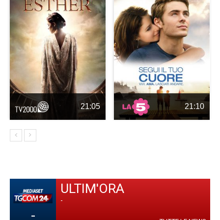
21:05
21:10
ULTIM'ORA
-
-