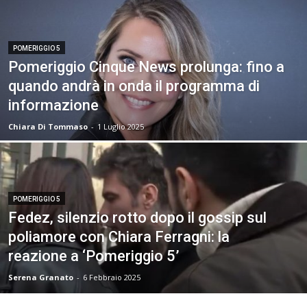
POMERIGGIO 5
Pomeriggio Cinque News prolunga: fino a
quando andrà in onda il programma di
informazione
Chiara Di Tommaso
-
1 Luglio 2025
POMERIGGIO 5
Fedez, silenzio rotto dopo il gossip sul
poliamore con Chiara Ferragni: la
reazione a ‘Pomeriggio 5’
Serena Granato
-
6 Febbraio 2025