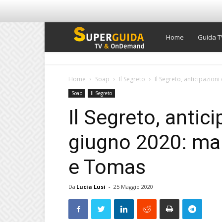
Super
Home
Guida T
Guida
Home
Soap
Il Segreto
Il Segreto, anticipazioni
Soap
Il Segreto
TV
Il Segreto, antici
giugno 2020: mal
e Tomas
Da
Lucia Lusi
-
25 Maggio 2020