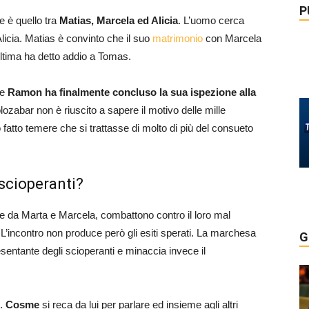
P
e è quello tra
Matias, Marcela ed Alicia
. L’uomo cerca
Alicia. Matias è convinto che il suo
matrimonio
con Marcela
ltima ha detto addio a Tomas.
he
Ramon ha finalmente concluso la sua ispezione alla
ozabar non è riuscito a sapere il motivo delle mille
 fatto temere che si trattasse di molto di più del consueto
i scioperanti?
te da Marta e Marcela, combattono contro il loro mal
L’incontro non produce però gli esiti sperati. La marchesa
G
esentante degli scioperanti e minaccia invece il
o.
Cosme
si reca da lui per parlare ed insieme agli altri