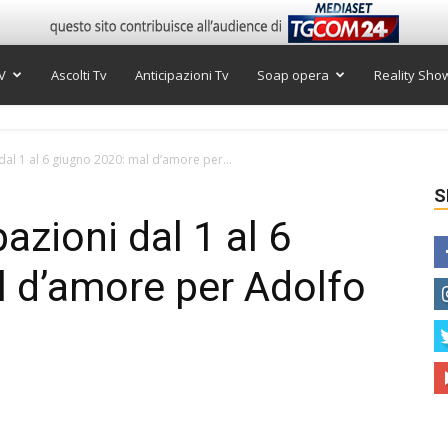
V
Ascolti Tv
Anticipazioni Tv
Soap opera
Reality Sho
 dal 1 al 6 giugno 2020: mal d’amore per...
S
pazioni dal 1 al 6
 d’amore per Adolfo