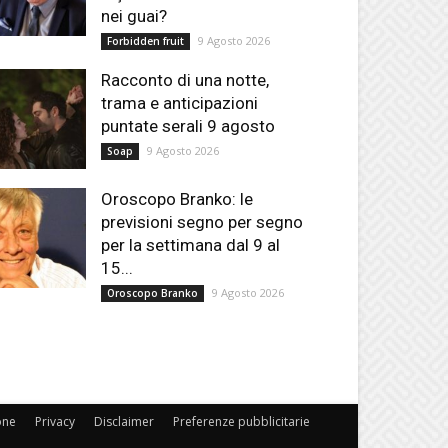
nei guai?
9 Agosto 2026
Forbidden fruit
Racconto di una notte,
trama e anticipazioni
puntate serali 9 agosto
9 Agosto 2026
Soap
Oroscopo Branko: le
previsioni segno per segno
per la settimana dal 9 al
15...
9 Agosto 2026
Oroscopo Branko
one
Privacy
Disclaimer
Preferenze pubblicitarie