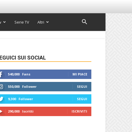
w
Serie TV
Altri
EGUICI SUI SOCIAL
540,000
Fans
MI PIACE
550,000
Follower
SEGUI
9,300
Follower
SEGUI
290,000
Iscritti
ISCRIVITI