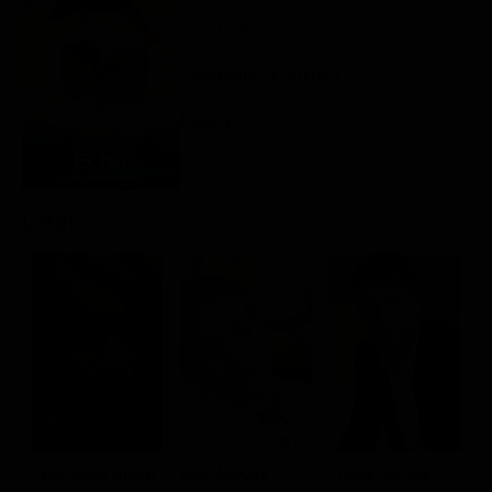
Classifiche
US 2019
Migliori film
Avventura / Famiglia
Migliori Serie TV
Rating:
Cast
A
Tyler Jade Nixon
Axle McCoy
Travis McCoy