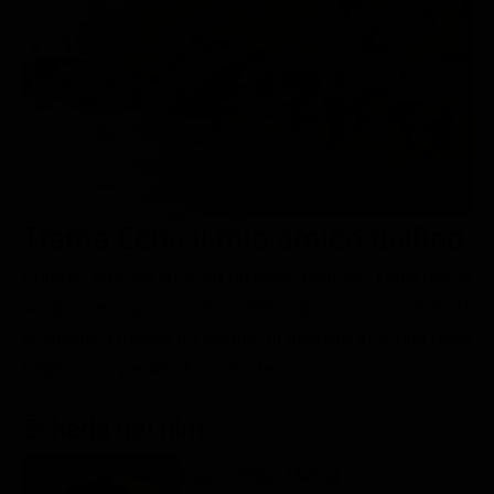
Le interviste in esclusiva
Tempesta D’amore
Temptation Island
Film da vedere
Il Paradiso delle signore
Ultima Fermata
Piattaforme streaming
Un Posto al Sole
Talent show
Apple TV Plus
Segreti di Famiglia
Infotainment
Discovery Plus
The Family
Game Show
Disney plus
Trama Echo il mio amico delfino
Uomini e Donne
NetFlix
Durante una vacanza su un'isola tropicale, l'amicizia di
Gossip
Now TV
un giovane ragazzo con un delfino giocoso e amichevole
Sport in tv
Paramount Plus
lo aiuterà a trovare il coraggio di ritornare in acqua dopo
Cartoni Anime e Manga
Prime Video
l'improvvisa perdita di sua madre....
Vip e Personaggi Tv
RaiPlay
Scheda del film
Musica
Oroscopo Paolo Fox
Regia: Philip Marlatt