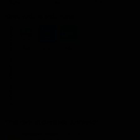
N
Skyler
Luke
Clint
Dove vederlo ondemand
STREAMING
Flat
Flat
Ads
NOLEGGIA
ACQUISTA
Posizione in classifica Justwatch
Posizione attuale
Posizioni guadagnate