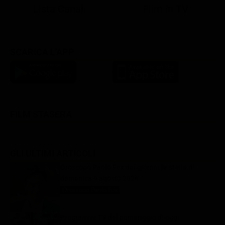
Lista Canali
Film in TV
SCARICA L'APP
FILM STASERA
GLI ULTIMI ARTICOLI
Oroscopo Paolo Fox del giorno: le stelle di
domenica 9 agosto 2026
Oroscopo Paolo Fox
9 Agosto 2026
Programmi TV del pomeriggio di oggi |