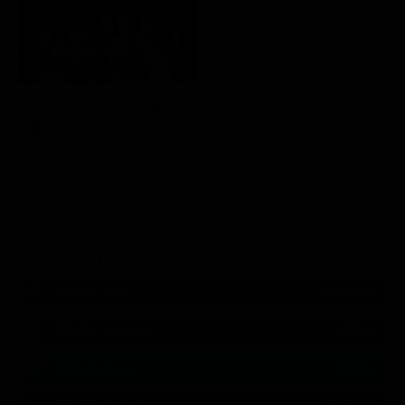
Aldo, Giovanni e Giacomo - Anplagghed
Teatro
Altri Canali DTV
Sky
Dazn
Rsi
SEGUICI SUI SOCIAL
540,000
Fans
MI PIACE
550,000
Follower
SEGUI
9,300
Follower
SEGUI