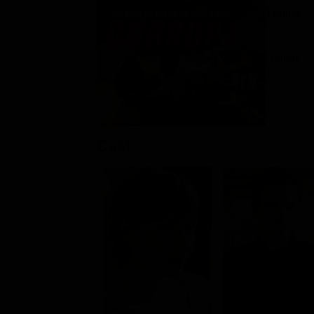
Thriller
Rating:
Cast