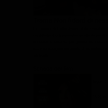
Classifiche
Migliori film
Trama Non fidarti di nes
Migliori Serie TV
La carriera di Hallie Jones, abile contabile
contribuito involontariamente alla morte di u
richiama in servizio per gestire un caso di
trova ad indagare sul delitto di un testimon
alti livelli.
Scheda del film
Regia: Cu
CA 2015