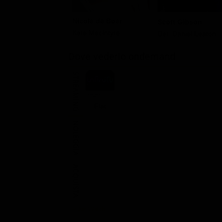
Nicole de Boer
Scott Gibson
Kate MacIntyre
Det. Daniel Leaton
Dove vederlo ondemand
STREAMING
Flat
NOLEGGIA
ACQUISTA