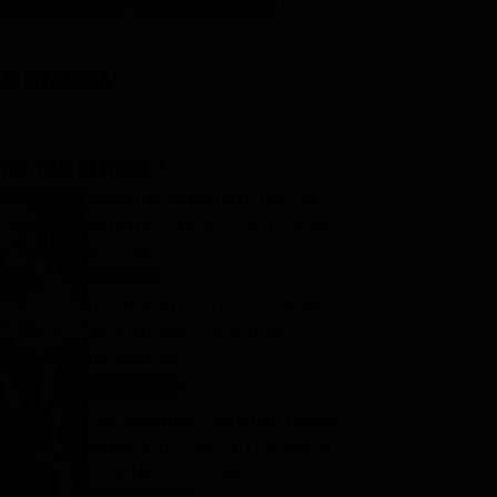
LM STASERA
I ULTIMI ARTICOLI
Beautiful streaming, replica
puntata 7 agosto 2026 | Video
Mediaset
Beautiful
7 Agosto 2026
Lo straniero, un convincente
adattamento del romanzo –
Recensione
Apple TV Plus
7 Agosto 2026
TIM Summer Hits 2026 Remix
stasera in tv su Rai1: scaletta
e cantanti del 7 agosto
Anticipazioni Tv
7 Agosto 2026