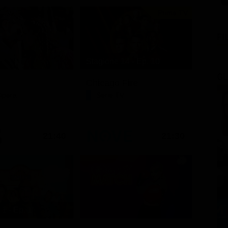
Prima TV
FI
Stagione 14 - Ep. 10
GL
Chicago Fire
Opera
Serie TV
21:40
21:30
1 - Ep. 1