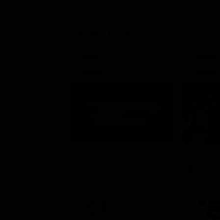
STASERA IN TV
21:30
Stagione 
TIM Summer Hits
L'ispett
Musica
Serie 
21:33