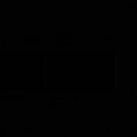
GU
21:20
21:15
7 - Ep. 2
PU
ore Coliandro
Itaca - Il ritorno
TV
Film
SC
21:21
21:25