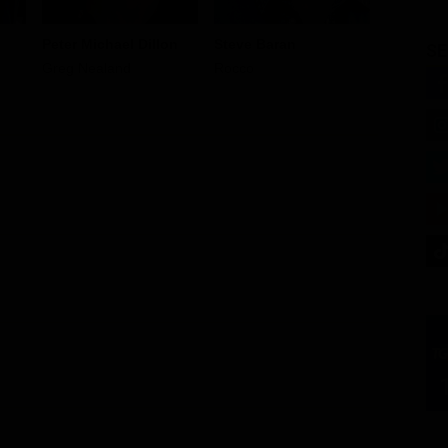
Peter Michael Dillon
Steve Baran
Allison 
SE
Greg Nealand
Rocco
Vivian