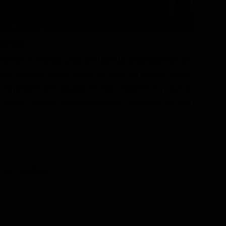
suno
 forense, è crollata dopo che una sua testimonianza ha
n innocente. Frank Morris, procuratore distrettuale, la
 corruzione che soltanto lei può risolvere e Hallie si
e chiave, restando coinvolta in un complesso intrigo ad
rtis Crawford