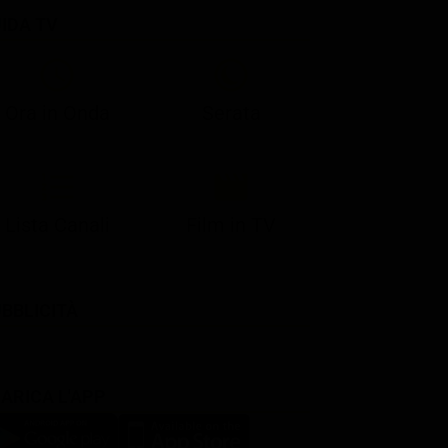
IDA TV
21:05
21:10
21:17
22:57
23:10
23:30
21:08
21:15
21:19
23:03
23:17
23:30
Ora in Onda
Serata
Lista Canali
Film in TV
BBLICITÀ
ARICA L'APP