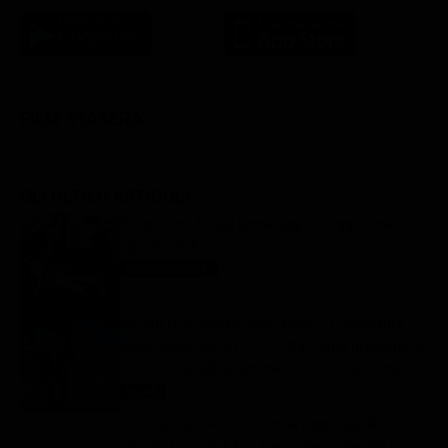
FILM STASERA
GLI ULTIMI ARTICOLI
Programmi TV del pomeriggio di oggi | lunedì 10
agosto 2026
Anticipazioni Tv
10 Agosto 2026
Ascolti tv, 9 agosto 2026: Noos – L’avventura
della conoscenza (12.9%), Racconto di una notte
(16.3%), L’Eredità Summer (16.7%), La Ruota
della Fortuna (29.1%) | Dati Auditel
Ascolti
10 Agosto 2026
Un Posto al sole non in onda oggi, lunedì 10
agosto, la soap di Rai Tre sospesa: perché e