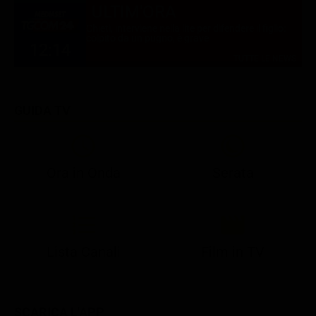
ULTIM'ORA
Chieti, interviene nella lite per difendere il figlio:
colpito da un pugno, è grave
12:14
TUTTE LE NEWS
GUIDA TV
Ora in Onda
Serata
21:05
21:13
21:20
22:55
23:15
23:59
21:10
21:15
21:20
23:02
23:30
00:25
Lista Canali
Film in TV
SCARICA L'APP