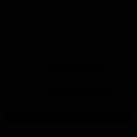
Little Big Italy
Mondo e Tendenze
Altri Canali DTV
Sky
Dazn
Rsi
SEGUICI SUI SOCIAL
540,000
Fans
MI PIACE
550,000
Follower
SEGUI
9,300
Follower
SEGUI
290,000
Iscritti
ISCRIVITI
310,000
Follower
SEGUI
21:00
21:10
21:20
21:30
23:06
23:30
21:00
21:10
21:20
22:48
23:08
23:37