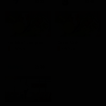
21:15
21:40
Sei felice? Una giornata con Crepet
Dinner Club
LifeStyle
LifeStyle
21:30