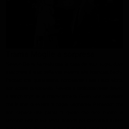
Le interviste in esclusiva
Tempesta D’amore
Temptation Island
Film da vedere
Il Paradiso delle signore
Ultima Fermata
Piattaforme streaming
Un Posto al Sole
Talent show
Apple TV Plus
Segreti di Famiglia
Infotainment
Discovery Plus
The Family
Game Show
Disney plus
Trama Moglie a sorpresa
Uomini e Donne
NetFlix
Newton Davis ha realizzata la casa dei suoi sogni, dove
trascorrere il resto della vita insieme alla fidanzata Becky.
Gossip
Now TV
Peccato che quest'ultima, nonostante i tutti i suoi sforzi,
Sport in tv
Paramount Plus
non accetti di sposarlo. Newton è profondamente deluso
Cartoni Anime e Manga
Prime Video
e tempo dopo fa la conoscenza di Gwen, una cameriera
Vip e Personaggi Tv
RaiPlay
che fa finta di essere di origini ungheresi. Pensando che
non capisca una parola di quello che dice, l'uomo le
Musica
racconta tutta la sua storia, finendo per trascorrere il resto
Oroscopo Paolo Fox
della serata insieme a lei. Il mattino dopo lui se n'è