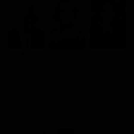
Steve Martin
Dana Delany
Goldie Hawn
J
Newton Davis
Becky Metcalf
Gwen Phillips
E
Dove vederlo ondemand
STREAMING