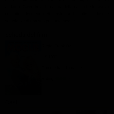
Classifiche
andato e Gwen trova la cartina della casa che lui aveva
costruito, decidendo di trasferirsi li sotto le fasulle
Migliori film
sembianze di una sua presunta moglie.
Migliori Serie TV
Scheda del film
Regia: Frank Oz
US 1992
Commedia / Romance
Rating:
Cast