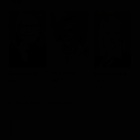
Cast
Jane Fonda
Diane Keaton
Candice Bergen
M
Vivian
Diane
Sharon
S
C
Dove vederlo ondemand
STREAMING