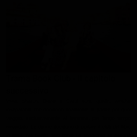
Le interviste in esclusiva
Tempesta D’amore
Temptation Island
Film da vedere
Il Paradiso delle signore
Ultima Fermata
Piattaforme streaming
Un Posto al Sole
Talent show
Apple TV Plus
Segreti di Famiglia
Infotainment
Discovery Plus
The Family
Game Show
Disney plus
Uomini e Donne
NetFlix
Trama Book Club - Il capitolo
Gossip
Now TV
Sport in tv
Paramount Plus
successivo
Cartoni Anime e Manga
Prime Video
Vivia, Sharon, Diane e Carol sono quattro amiche
inseparabili che decidono finalmente di partire per quel
Vip e Personaggi Tv
RaiPlay
viaggio, esclusivamente al femmine, per lungo tempo
Musica
rimandato. Le donne decidono di portare il club del libro
Oroscopo Paolo Fox
in Italia, ma quello nato come un soggiorno all'insegna