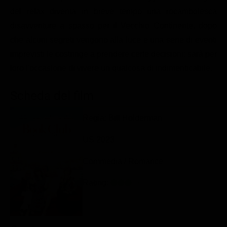
Classifiche
del relax diventa in breve tempo una rocambolesca
disavventure a spasso per il Vecchio Continente, dopo
Migliori film
che alcuni segreti vengono alla luce e una serie di eventi
Migliori Serie TV
imprevisti le costringe a prendere certe decisioni: sarà per
loro l'occasione di vivere un qualcosa di indimenticabile.
Scheda del film
Regia: Bill Holderman
US 2023
Commedia / Romance
Rating: