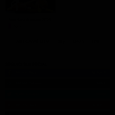
Amichevoli estate 2026
Sport
Altri Canali DTV
Sky
Dazn
Rsi
SEGUICI SUI SOCIAL
540,000
Fans
MI PIACE
550,000
Follower
SEGUI
9,300
Follower
SEGUI
290,000
Iscritti
ISCRIVITI