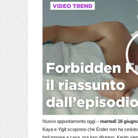
Nuovo appuntamento oggi –
martedì 16 giugn
Kaya e Yigit scoprono che Ender non ha ceduto 
farli tornare a casa, ma loro rifiutano. Kerim vie