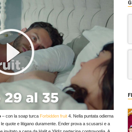
G
F
o
– con la soap turca
Forbidden fruit
4. Nella puntata odierna
le quote e litigano duramente. Ender prova a scusarsi e a
ne invitato a cena da Halit e Yildiz partecipa controvoglia. A