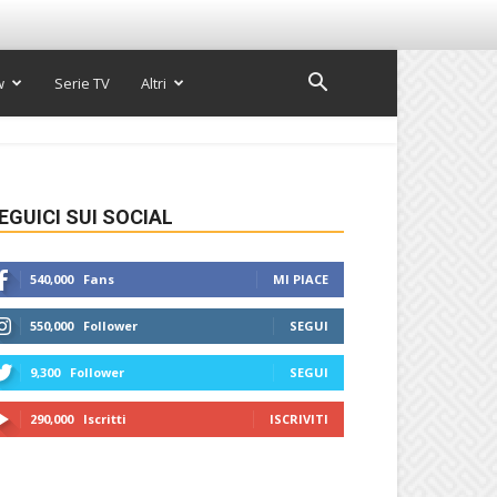
w
Serie TV
Altri
EGUICI SUI SOCIAL
540,000
Fans
MI PIACE
550,000
Follower
SEGUI
9,300
Follower
SEGUI
290,000
Iscritti
ISCRIVITI