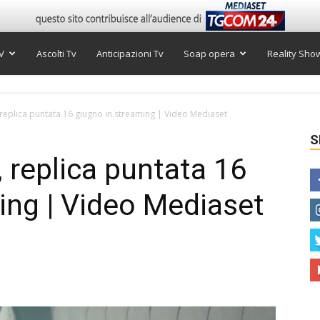
V
Ascolti Tv
Anticipazioni Tv
Soap opera
Reality Sho
 replica puntata 16 giugno in streaming | Video Mediaset
S
, replica puntata 16
ing | Video Mediaset