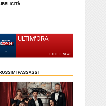
UBBLICITÀ
ULTIM'ORA
-
-
TUTTE LE NEWS
ROSSIMI PASSAGGI