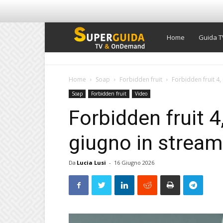
Super
Home
Guida T
Guida
Home
Soap
Forbidden fruit
Forbidden fruit 4,
Soap
Forbidden fruit
Video
TV
Forbidden fruit 4
giugno in stream
Da
Lucia Lusi
-
16 Giugno 2026